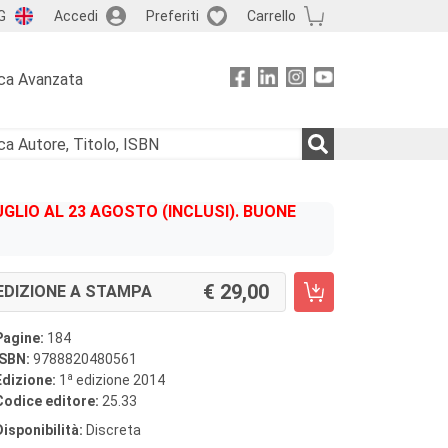
G
Accedi
Preferiti
Carrello
ca Avanzata
GLIO AL 23 AGOSTO (INCLUSI). BUONE
29,00
EDIZIONE A STAMPA
Pagine:
184
ISBN:
9788820480561
a
Edizione:
1
edizione 2014
Codice editore:
25.33
Disponibilità:
Discreta