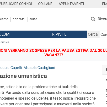
EN
PUBBLICARE CON NOI
COLLANE
APPUNTAMENTI
Ricer
 siamo
contatti
aiuto
OLUMI
RIVISTE
Cerca:
nistica
IONI VERRANNO SOSPESE PER LA PAUSA ESTIVA DAL 30 LU
VACANZE!
ruccio Capelli
,
Micaela Castiglioni
azione umanistica
ce, articolato delle problematiche attuali della
ti.
Partendo dalla constatazione che la qualità di essa è
enea e spesso deludente, il testo indica i requisiti che
vere per orientare i partecipanti a muoversi nella società