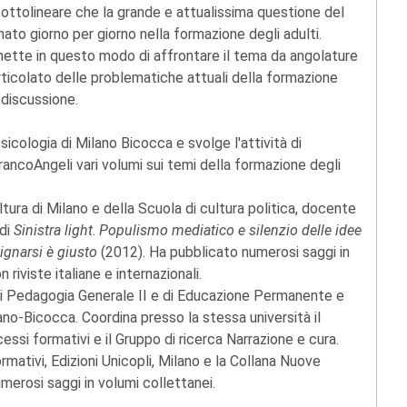
ottolineare che la grande e attualissima questione del
to giorno per giorno nella formazione degli adulti.
permette in questo modo di affrontare il tema da angolature
rticolato delle problematiche attuali della formazione
 discussione.
sicologia di Milano Bicocca e svolge l'attività di
rancoAngeli vari volumi sui temi della formazione degli
ltura di Milano e della Scuola di cultura politica, docente
 di
Sinistra light
.
Populismo mediatico e silenzio delle idee
ignarsi è giusto
(2012). Ha pubblicato numerosi saggi in
riviste italiane e internazionali.
 di Pedagogia Generale II e di Educazione Permanente e
lano-Bicocca. Coordina presso la stessa università il
essi formativi e il Gruppo di ricerca Narrazione e cura.
rmativi, Edizioni Unicopli, Milano e la Collana Nuove
umerosi saggi in volumi collettanei.