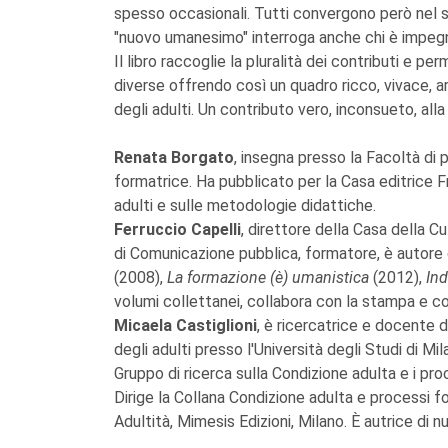
spesso occasionali. Tutti convergono però nel s
"nuovo umanesimo" interroga anche chi è impegna
Il libro raccoglie la pluralità dei contributi e 
diverse offrendo così un quadro ricco, vivace, a
degli adulti. Un contributo vero, inconsueto, alla
Renata Borgato
,
insegna presso la Facoltà di p
formatrice. Ha pubblicato per la Casa editrice F
adulti e sulle metodologie didattiche.
Ferruccio Capelli
,
direttore della Casa della Cu
di Comunicazione pubblica, formatore, è autore
(2008),
La formazione (è) umanistica
(2012),
Ind
volumi collettanei, collabora con la stampa e con 
Micaela Castiglioni
, è ricercatrice e docente
degli adulti presso l'Università degli Studi di Mi
Gruppo di ricerca sulla Condizione adulta e i proc
Dirige la Collana Condizione adulta e processi fo
Adultità, Mimesis Edizioni, Milano. È autrice di n