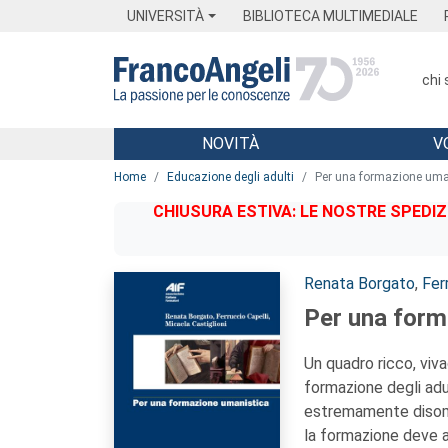
Menu
Main content
Footer
Menu
UNIVERSITÀ
BIBLIOTECA MULTIMEDIALE
chi
NOVITÀ
V
Main content
Home
Educazione degli adulti
Per una formazione uma
CHIUSURA ESTIVA: LE NOSTRE SPEDIZ
Autori:
Renata Borgato
,
Fer
Per una form
Un quadro ricco, viva
formazione degli adul
estremamente disomog
la formazione deve a