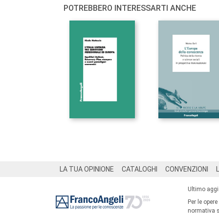
POTREBBERO INTERESSARTI ANCHE
Footer
LA TUA OPINIONE
CATALOGHI
CONVENZIONI
Ultimo agg
Per le opere
normativa su