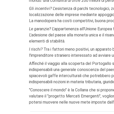
mondo: una comunità di oltre 200 milioni di pers
Gli incentivi?
L'esistenza di parchi tecnologici, zo
localizzazione delle imprese mediante appoggio t
La manodopera ha costi competitivi, buona prod
Le garanzie?
L'appartenenza all'Unione Europea fa
L'adesione del paese alla moneta unica e il risa
elementi di stabilità.
I rischi?
Tra i fattori meno positivi, un apparato
l'imprenditore straniero interessato ad avviare u
Affinché il viaggio alla scoperta del Portogallo 
indispensabili una generale conoscenza del paese 
spiacevoli gaffe interculturali che potrebbero pr
indispensabili nozioni in materia tributaria, giuridi
"Conoscere il mondo" è la Collana che si propone 
valutare il "progetto Mercati Emergenti", voglio
potersi muovere nelle nuove mete imposte dall