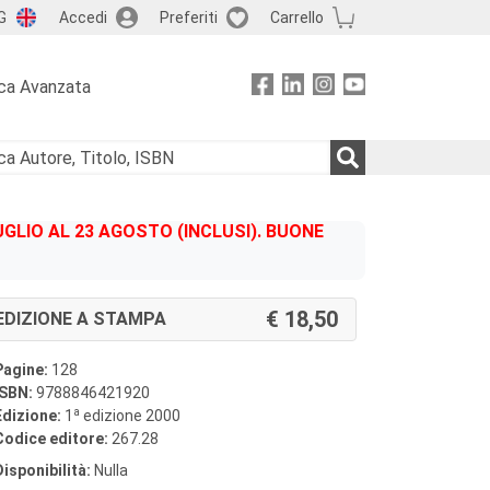
G
Accedi
Preferiti
Carrello
ca Avanzata
GLIO AL 23 AGOSTO (INCLUSI). BUONE
18,50
EDIZIONE A STAMPA
Pagine:
128
ISBN:
9788846421920
a
Edizione:
1
edizione 2000
Codice editore:
267.28
Disponibilità:
Nulla