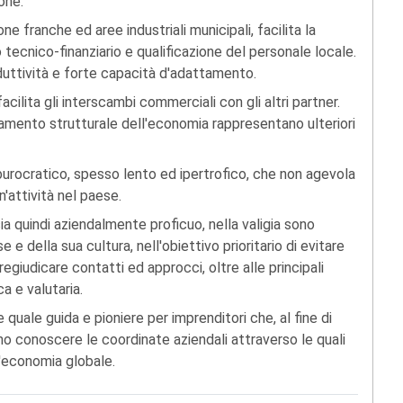
one.
ne franche ed aree industriali municipali, facilita la
ecnico-finanziario e qualificazione del personale locale.
uttività e forte capacità d'adattamento.
cilita gli interscambi commerciali con gli altri partner.
namento strutturale dell'economia rappresentano ulteriori
 burocratico, spesso lento ed ipertrofico, che non agevola
n'attività nel paese.
sia quindi aziendalmente proficuo, nella valigia sono
e della sua cultura, nell'obiettivo prioritario di evitare
egiudicare contatti ed approcci, oltre alle principali
ca e valutaria.
quale guida e pioniere per imprenditori che, al fine di
no conoscere le coordinate aziendali attraverso le quali
'economia globale.