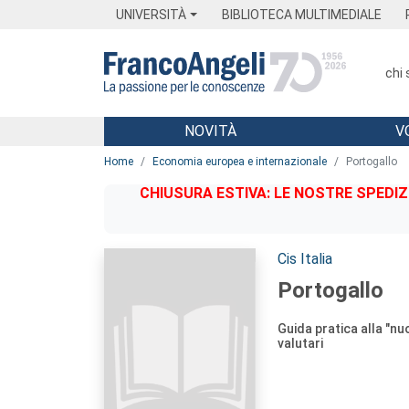
Menu
Main content
Footer
Menu
UNIVERSITÀ
BIBLIOTECA MULTIMEDIALE
chi
NOVITÀ
V
Main content
Home
Economia europea e internazionale
Portogallo
CHIUSURA ESTIVA: LE NOSTRE SPEDIZ
Autori:
Cis Italia
Portogallo
Guida pratica alla "nu
valutari