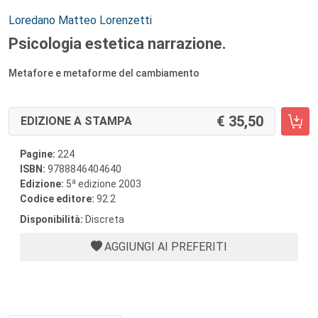
Autori:
Loredano Matteo Lorenzetti
Psicologia estetica narrazione.
Metafore e metaforme del cambiamento
35,50
EDIZIONE A STAMPA
Pagine:
224
ISBN:
9788846404640
a
Edizione:
5
edizione 2003
Codice editore:
92.2
Disponibilità:
Discreta
AGGIUNGI AI PREFERITI