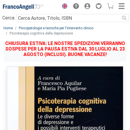
Menu
Cerca:
Main content
Home
Psicopatologie e tecniche per l'intervento clinico
Psicoterapia cognitiva della depressione
CHIUSURA ESTIVA: LE NOSTRE SPEDIZIONI VERRANNO
SOSPESE PER LA PAUSA ESTIVA DAL 30 LUGLIO AL 23
AGOSTO (INCLUSI). BUONE VACANZE!