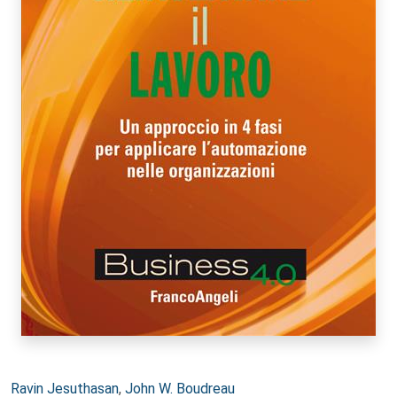
Autori:
Ravin Jesuthasan
,
John W. Boudreau