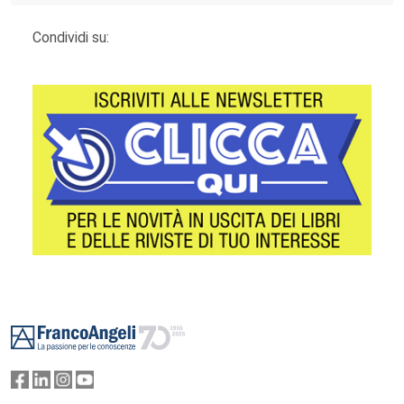
Condividi su:
Footer