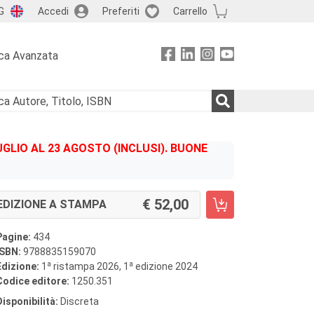
G
Accedi
Preferiti
Carrello
ca Avanzata
GLIO AL 23 AGOSTO (INCLUSI). BUONE
52,00
EDIZIONE A STAMPA
Pagine:
434
ISBN:
9788835159070
a
a
Edizione:
1
ristampa 2026, 1
edizione 2024
Codice editore:
1250.351
Disponibilità:
Discreta