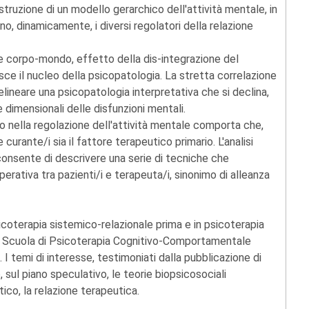
truzione di un modello gerarchico dell'attività mentale, in
o, dinamicamente, i diversi regolatori della relazione
one corpo-mondo, effetto della dis-integrazione del
isce il nucleo della psicopatologia. La stretta correlazione
elineare una psicopatologia interpretativa che si declina,
dimensionali delle disfunzioni mentali.
o nella regolazione dell'attività mentale comporta che,
 curante/i sia il fattore terapeutico primario. L'analisi
consente di descrivere una serie di tecniche che
erativa tra pazienti/i e terapeuta/i, sinonimo di alleanza
sicoterapia sistemico-relazionale prima e in psicoterapia
a Scuola di Psicoterapia Cognitivo-Comportamentale
. I temi di interesse, testimoniati dalla pubblicazione di
o, sul piano speculativo, le teorie biopsicosociali
tico, la relazione terapeutica.