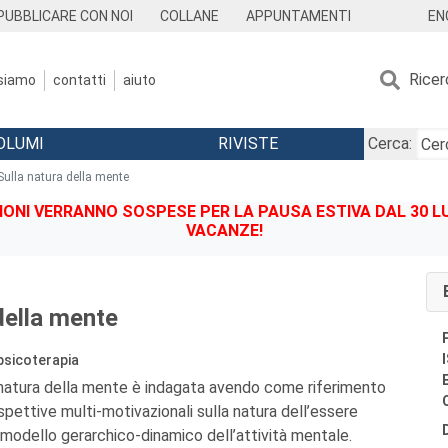
EN
PUBBLICARE CON NOI
COLLANE
APPUNTAMENTI
Ricer
 siamo
contatti
aiuto
OLUMI
RIVISTE
Cerca:
Sulla natura della mente
IONI VERRANNO SOSPESE PER LA PAUSA ESTIVA DAL 30 LU
VACANZE!
della mente
 psicoterapia
 natura della mente è indagata avendo come riferimento
spettive multi-motivazionali sulla natura dell’essere
n modello gerarchico-dinamico dell’attività mentale.