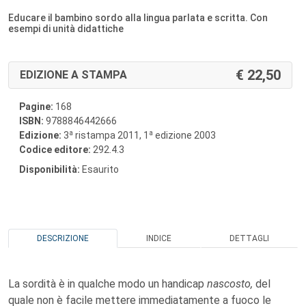
Educare il bambino sordo alla lingua parlata e scritta. Con
esempi di unità didattiche
22,50
EDIZIONE A STAMPA
Pagine:
168
ISBN:
9788846442666
a
a
Edizione:
3
ristampa 2011, 1
edizione 2003
Codice editore:
292.4.3
Disponibilità:
Esaurito
DESCRIZIONE
INDICE
DETTAGLI
La sordità è in qualche modo un handicap
nascosto,
del
quale non è facile mettere immediatamente a fuoco le