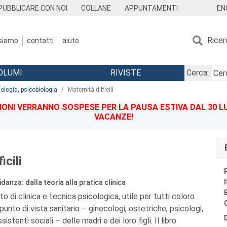
EN
PUBBLICARE CON NOI
COLLANE
APPUNTAMENTI
Ricer
 siamo
contatti
aiuto
OLUMI
RIVISTE
Cerca:
iologia, psicobiologia
Maternità difficili
IONI VERRANNO SOSPESE PER LA PAUSA ESTIVA DAL 30 LU
VACANZE!
icili
danza: dalla teoria alla pratica clinica
 di clinica e tecnica psicologica, utile per tutti coloro
unto di vista sanitario – ginecologi, ostetriche, psicologi,
ssistenti sociali – delle madri e dei loro figli. Il libro