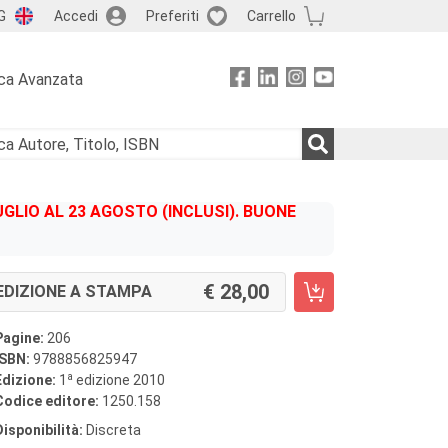
G
Accedi
Preferiti
Carrello
ca Avanzata
GLIO AL 23 AGOSTO (INCLUSI). BUONE
28,00
EDIZIONE A STAMPA
Pagine:
206
ISBN:
9788856825947
a
Edizione:
1
edizione 2010
Codice editore:
1250.158
Disponibilità:
Discreta