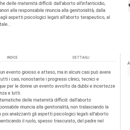
e delle maternità difficili: dall’aborto all’infanticidio,
ori alla responsabile rinuncia alla genitorialità, dalla
agli aspetti psicologici legati all’aborto terapeutico, al
ale...
INDICE
DETTAGLI
A
n evento gioioso e atteso, ma in alcuni casi può avere
tti i casi, nonostante i progressi clinici, tecnici e
unque per le donne un evento avvolto da dubbi e incertezze
za e lutti.
tematiche delle maternità difficili: dall'aborto
sponsabile rinuncia alla genitorialità, non tralasciando la
poi analizzanti gli aspetti psicologici legati all'aborto
menticando il ruolo, spesso trascurato, del padre nel