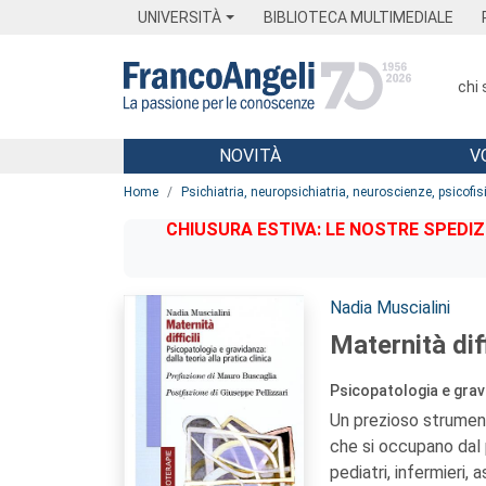
Menu
Main content
Footer
Menu
UNIVERSITÀ
BIBLIOTECA MULTIMEDIALE
chi
NOVITÀ
V
Main content
Home
Psichiatria, neuropsichiatria, neuroscienze, psicofis
CHIUSURA ESTIVA: LE NOSTRE SPEDIZ
Autori:
Nadia Muscialini
Maternità diff
Psicopatologia e gravi
Un prezioso strumento
che si occupano dal p
pediatri, infermieri, a