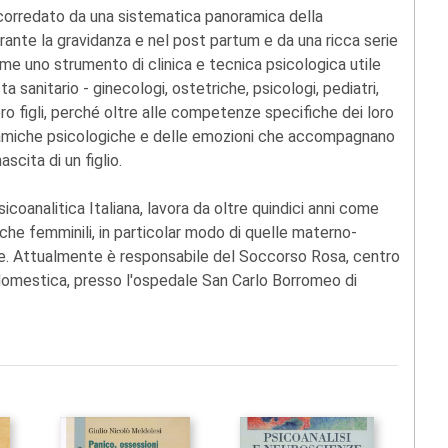
, è corredato da una sistematica panoramica della
durante la gravidanza e nel post partum e da una ricca serie
ome uno strumento di clinica e tecnica psicologica utile
a sanitario - ginecologi, ostetriche, psicologi, pediatri,
 loro figli, perché oltre alle competenze specifiche dei loro
namiche psicologiche e delle emozioni che accompagnano
scita di un figlio.
icoanalitica Italiana, lavora da oltre quindici anni come
che femminili, in particolar modo di quelle materno-
dale. Attualmente è responsabile del Soccorso Rosa, centro
a domestica, presso l'ospedale San Carlo Borromeo di