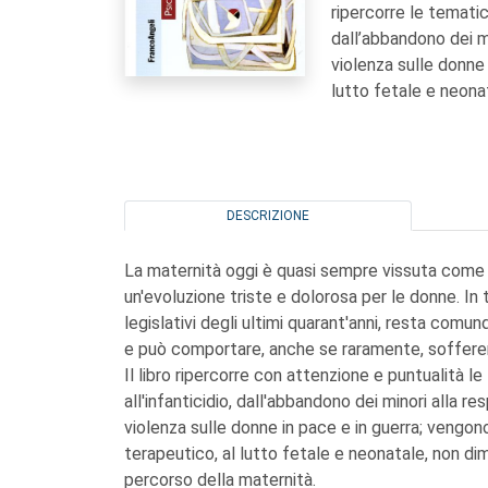
ripercorre le tematich
dall’abbandono dei min
violenza sulle donne 
lutto fetale e neonat
DESCRIZIONE
La maternità oggi è quasi sempre vissuta come u
un'evoluzione triste e dolorosa per le donne. In tu
legislativi degli ultimi quarant'anni, resta com
e può comportare, anche se raramente, sofferen
Il libro ripercorre con attenzione e puntualità le 
all'infanticidio, dall'abbandono dei minori alla re
violenza sulle donne in pace e in guerra; vengono 
terapeutico, al lutto fetale e neonatale, non di
percorso della maternità.