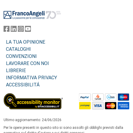
Footer
LA TUA OPINIONE
CATALOGHI
CONVENZIONI
LAVORARE CON NOI
LIBRERIE
INFORMATIVA PRIVACY
ACCESSIBILITÁ
Ultimo aggiornamento: 24/06/2026
Per le opere presenti in questo sito si sono assolti gli obblighi previsti dalla
normativa sul diritto d'autore e sui diritti connessi.