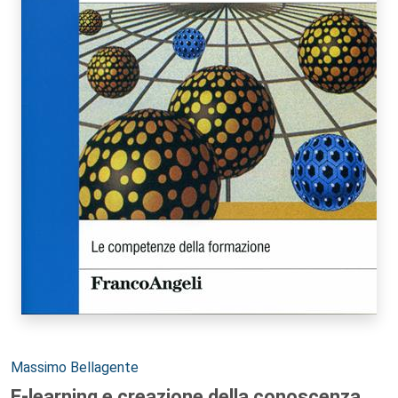
Autori:
Massimo Bellagente
E-learning e creazione della conoscenza.