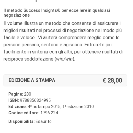
Il metodo Success Insights® per eccellere in qualsiasi
negoziazione
Il volume illustra un metodo che consente di assicurare i
migliori risultati nei processi di negoziazione nel modo più
facile e veloce. Vi aiuterà comprendere meglio come le
persone pensano, sentono e agiscono. Entrerete più
facilmente in sintonia con gli altri, per ottenere risultati di
reciproca soddisfazione (
win/win
).
28,00
EDIZIONE A STAMPA
Pagine:
280
ISBN:
9788856824995
a
a
Edizione:
4
ristampa 2015, 1
edizione 2010
Codice editore:
1796.224
Disponibilità:
Esaurito