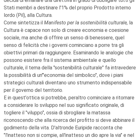
decida di emanare una direttiva in grado di obbligare tutti gli
Stati membri a destinare l'1% del proprio Prodotto interno
lordo (Pil), alla Cultura.
Come sintetizza il
Manifesto per la sostenibilità culturale,
la
Cultura è capace non solo di creare economia e coesione
sociale, ma anche di offrire un senso di benessere, quel
senso di felicità che i governi cominciano a porre tra gli
obiettivi primari da raggiungere. Esaminando le analogie che
possono esistere fra il sistema ambientale e quello
culturale, il tema della "sostenibilità culturale" fa intravedere
la possibilità di un'"economia del simbolico", dove i piani
strategici culturali diventano uno strumento indispensabile
per il governo del territorio.
E in quest'ottica si potrebbe, peraltro cominciare a ritornare
a considerare lo sviluppo nel suo significato originale, di
togliere il "viluppo", ossia di sbrogliare la matassa
riconoscendo che alla ricerca del profitto si deve abbinare il
godimento della vita. D'altronde Euripide racconta che
"l'inatteso non si compie, all'inatteso un dio apre la via" e nel