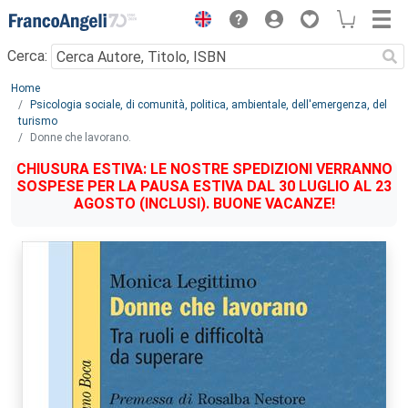
Menu
Cerca:
Main content
Home
Psicologia sociale, di comunità, politica, ambientale, dell'emergenza, del
turismo
Donne che lavorano.
CHIUSURA ESTIVA: LE NOSTRE SPEDIZIONI VERRANNO
SOSPESE PER LA PAUSA ESTIVA DAL 30 LUGLIO AL 23
AGOSTO (INCLUSI). BUONE VACANZE!