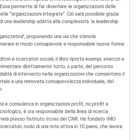
 Essa permette di far diventare le organizzazioni delle
le "organizzazioni integrate". Ciò sarà possibile grazie
i una leadership adatta alla complessità: la leadership
rganizzativa", proponendo una via che stimola
 generare in modo consapevole e responsabile nuove forme
ori e ricercatori sociali, il libro riporta esempi, esercizi e
perimentare direttamente tutto, o parte, del percorso
lità di intervento nelle organizzazioni che consentono il
le e una rinnovata consapevolezza individuale, del
o.
à e consulenza in organizzazioni profit, no profit e
cnologico, è ora responsabile della linea di ricerca
rietà
presso l'istituto Ircres del CNR. Ha fondato IMO
icercatori, nodo di una rete attiva in 10 paesi, che lavora