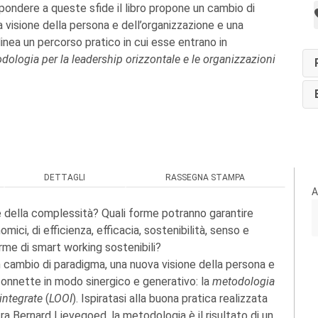
pondere a queste sfide il libro propone un cambio di
 visione della persona e dell’organizzazione e una
nea un percorso pratico in cui esse entrano in
dologia per la leadership orizzontale e le organizzazioni
DETTAGLI
RASSEGNA STAMPA
A
e della complessità? Quali forme potranno garantire
mici, di efficienza, efficacia, sostenibilità, senso e
rme di smart working sostenibili?
n cambio di paradigma, una nuova visione della persona e
connette in modo sinergico e generativo: la
metodologia
 integrate
(
LOOI
). Ispiratasi alla buona pratica realizzata
atra Bernard Lievegoed, la metodologia è il risultato di un