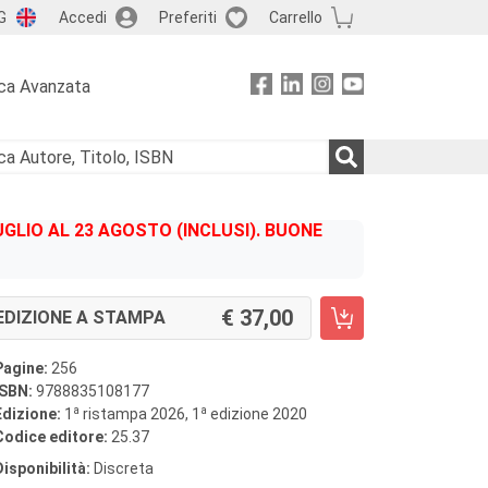
G
Accedi
Preferiti
Carrello
ca Avanzata
GLIO AL 23 AGOSTO (INCLUSI). BUONE
37,00
EDIZIONE A STAMPA
Pagine:
256
ISBN:
9788835108177
a
a
Edizione:
1
ristampa 2026, 1
edizione 2020
Codice editore:
25.37
Disponibilità:
Discreta