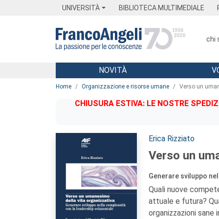
Menu
Main content
Footer
Menu
UNIVERSITÀ
BIBLIOTECA MULTIMEDIALE
chi
NOVITÀ
V
Main content
Home
Organizzazione e risorse umane
Verso un uman
CHIUSURA ESTIVA: LE NOSTRE SPEDIZ
Autori:
Erica Rizziato
Verso un uma
Generare sviluppo nel
Quali nuove competen
attuale e futura? Qua
organizzazioni sane in