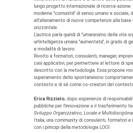
lungo progetto internazionale di ricerca-azione.
moderne "comunità" di senso umano e sociale, del
all'allenamento di nuove competenze alla base d
orizzontale.
L'autrice parla quindi di "umanesimo della vita o
un'intelligenza umana "aumentata", in grado di
e modalità di lavoro.
Rivolto a formatori, consulenti, manager, imprendit
casi applicativi, per permettere al lettore di s
descritto con la metodologia. Essa propone moda
superamento dello spontaneismo comportamenta
contesto e di sé come co-creatori del contest
Erica Rizziato
, dopo esperienze di responsabilit
pubbliche per l'innovazione e il trasferimento te
Sviluppo Organizzativo, Locale e Multidisciplina
Italia, una community di consulenti, formatori e r
con i principi della metodologia LOOI.