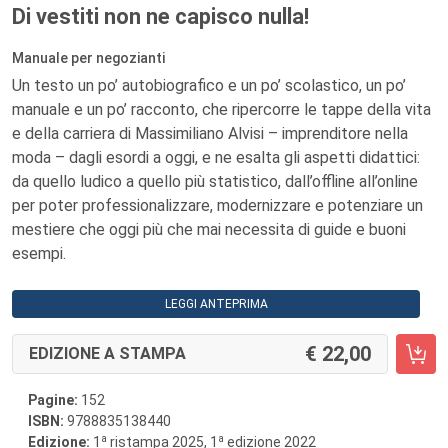
Di vestiti non ne capisco nulla!
Manuale per negozianti
Un testo un po’ autobiografico e un po’ scolastico, un po’
manuale e un po’ racconto, che ripercorre le tappe della vita
e della carriera di Massimiliano Alvisi – imprenditore nella
moda – dagli esordi a oggi, e ne esalta gli aspetti didattici:
da quello ludico a quello più statistico, dall’offline all’online
per poter professionalizzare, modernizzare e potenziare un
mestiere che oggi più che mai necessita di guide e buoni
esempi.
LEGGI ANTEPRIMA
22,00
EDIZIONE A STAMPA
Pagine:
152
ISBN:
9788835138440
a
a
Edizione:
1
ristampa 2025, 1
edizione 2022