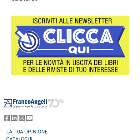
Footer
LA TUA OPINIONE
CATALOGHI