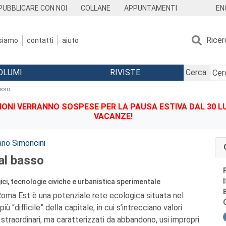
EN
PUBBLICARE CON NOI
COLLANE
APPUNTAMENTI
Ricer
 siamo
contatti
aiuto
OLUMI
RIVISTE
Cerca:
asso
IONI VERRANNO SOSPESE PER LA PAUSA ESTIVA DAL 30 LU
VACANZE!
no Simoncini
al basso
ici, tecnologie civiche e urbanistica sperimentale
oma Est è una potenziale rete ecologica situata nel
iù “difficile” della capitale, in cui s’intrecciano valori
ci straordinari, ma caratterizzati da abbandono, usi impropri