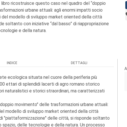
 libro ricostruisce questo caso nel quadro del “doppio
sformazioni urbane attuali: agli enormi impatti socio
i del modello di sviluppo market oriented della città
nde soltanto con iniziative “dal basso” di riappropriazione
ecnologie e della natura.
INDICE
DETTAGLI
A
te ecologica situata nel cuore della periferia più
.000 ettari di splendidi lacerti di agro romano storico
ri naturalistici e storici straordinari, ma caratterizzati
 "doppio movimento" delle trasformazioni urbane attuali:
del modello di sviluppo market oriented della città
i "piattaformizzazione" delle città, si risponde soltanto
llo spazio, delle tecnologie e della natura. Un processo