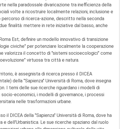
e nella paradossale divaricazione tra inefficienza della
iali volte a ricostruire localmente relazioni, inclusione e
go percorso di ricerca-azione, descritto nella seconda
e finalità: mettere in rete iniziative dal basso, anche
 Roma Est; definire un modello innovativo di transizione
logie civiche" per potenziare localmente la cooperazione
ne valorizza il concetto di "sistemi socioecologici" come
coevoluzione" virtuosa tra città e natura.
rritorio, è assegnista di ricerca presso il DICEA
entale) della "Sapienza" Università di Roma, dove insegna
. I temi delle sue ricerche riguardano i modelli di
mi socio-economici, i modelli di governance, i processi
ersitaria nelle trasformazioni urbane.
so il DICEA della "Sapienza" Università di Roma, dove ha
a e dell'Urbanistica. Le sue ricerche spaziano dal ruolo