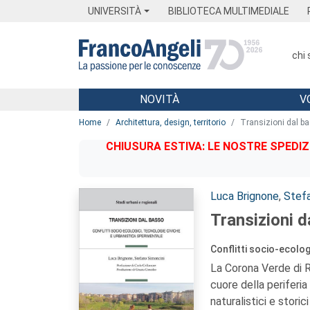
Menu
Main content
Footer
Menu
UNIVERSITÀ
BIBLIOTECA MULTIMEDIALE
chi
NOVITÀ
V
Main content
Home
Architettura, design, territorio
Transizioni dal b
CHIUSURA ESTIVA: LE NOSTRE SPEDIZ
Autori:
Luca Brignone
,
Stefa
Transizioni d
Conflitti socio-ecolog
La Corona Verde di R
cuore della periferia p
naturalistici e stori