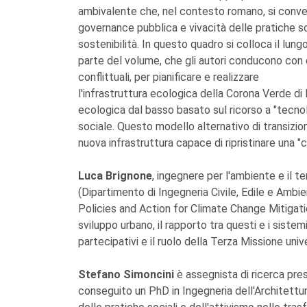
ambivalente che, nel contesto romano, si convert
governance pubblica e vivacità delle pratiche soc
sostenibilità. In questo quadro si colloca il lun
parte del volume, che gli autori conducono con du
conflittuali, per pianificare e realizzare
l'infrastruttura ecologica della Corona Verde di
ecologica dal basso basato sul ricorso a "tecno
sociale. Questo modello alternativo di transizio
nuova infrastruttura capace di ripristinare una "
Luca Brignone
, ingegnere per l'ambiente e il te
(Dipartimento di Ingegneria Civile, Edile e Ambi
Policies and Action for Climate Change Mitigation
sviluppo urbano, il rapporto tra questi e i siste
partecipativi e il ruolo della Terza Missione univ
Stefano Simoncini
è assegnista di ricerca pres
conseguito un PhD in Ingegneria dell'Architettur