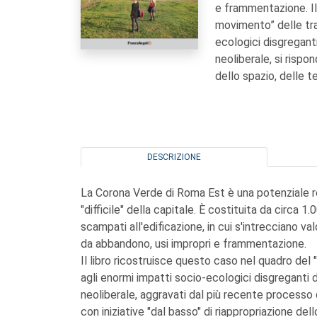
e frammentazione. Il
movimento” delle tra
ecologici disgregant
neoliberale, si rispo
dello spazio, delle t
DESCRIZIONE
La Corona Verde di Roma Est è una potenziale re
"difficile" della capitale. È costituita da circa 1
scampati all'edificazione, in cui s'intrecciano valo
da abbandono, usi impropri e frammentazione.
Il libro ricostruisce questo caso nel quadro del
agli enormi impatti socio-ecologici disgreganti 
neoliberale, aggravati dal più recente processo d
con iniziative "dal basso" di riappropriazione de