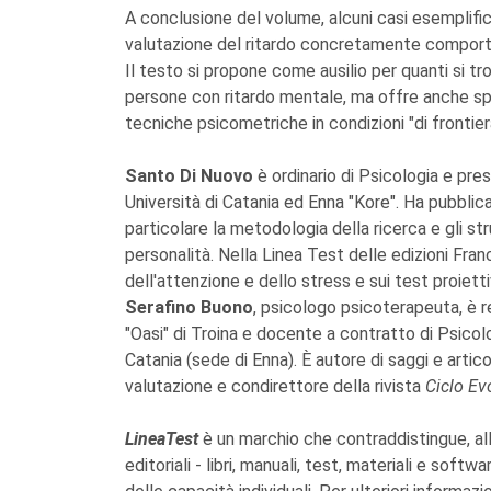
A conclusione del volume, alcuni casi esemplifi
valutazione del ritardo concretamente comport
Il testo si propone come ausilio per quanti si tr
persone con ritardo mentale, ma offre anche spun
tecniche psicometriche in condizioni "di frontier
Santo Di Nuovo
è ordinario di Psicologia e pre
Università di Catania ed Enna "Kore". Ha pubblicat
particolare la metodologia della ricerca e gli st
personalità. Nella Linea Test delle edizioni Fra
dell'attenzione e dello stress e sui test proiettiv
Serafino Buono
, psicologo psicoterapeuta, è r
"Oasi" di Troina e docente a contratto di Psicologi
Catania (sede di Enna). È autore di saggi e articol
valutazione e condirettore della rivista
Ciclo Evo
LineaTest
è un marchio che contraddistingue, all'
editoriali - libri, manuali, test, materiali e softw