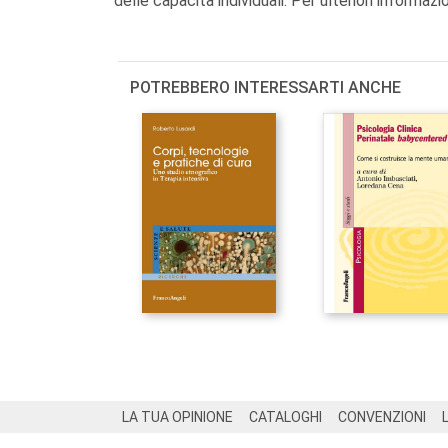
delle capacità individuali. Per ulteriori informazi
POTREBBERO INTERESSARTI ANCHE
Footer
LA TUA OPINIONE
CATALOGHI
CONVENZIONI