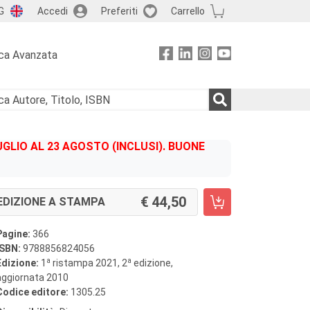
G
Accedi
Preferiti
Carrello
ca Avanzata
GLIO AL 23 AGOSTO (INCLUSI). BUONE
44,50
EDIZIONE A STAMPA
Pagine:
366
ISBN:
9788856824056
a
a
Edizione:
1
ristampa 2021, 2
edizione,
aggiornata 2010
Codice editore:
1305.25