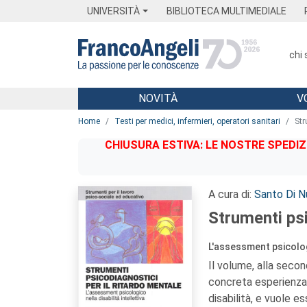
Menu
Main content
Footer
Menu
UNIVERSITÀ
BIBLIOTECA MULTIMEDIALE
chi
NOVITÀ
V
Main content
Home
Testi per medici, infermieri, operatori sanitari
Str
CHIUSURA ESTIVA: LE NOSTRE SPEDIZ
A cura di:
Santo Di 
Strumenti psi
L'assessment psicologi
Il volume, alla seco
concreta esperienza 
disabilità, e vuole e