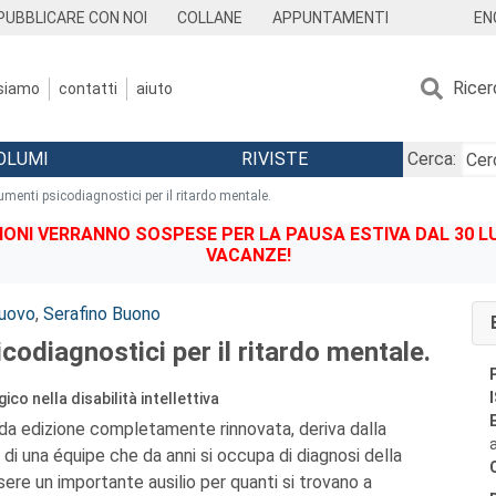
EN
PUBBLICARE CON NOI
COLLANE
APPUNTAMENTI
Ricer
 siamo
contatti
aiuto
OLUMI
RIVISTE
Cerca:
umenti psicodiagnostici per il ritardo mentale.
IONI VERRANNO SOSPESE PER LA PAUSA ESTIVA DAL 30 LU
VACANZE!
Nuovo
,
Serafino Buono
codiagnostici per il ritardo mentale.
co nella disabilità intellettiva
nda edizione completamente rinnovata, deriva dalla
di una équipe che da anni si occupa di diagnosi della
ssere un importante ausilio per quanti si trovano a