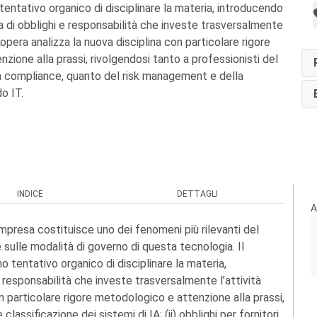
tentativo organico di disciplinare la materia, introducendo
a di obblighi e responsabilità che investe trasversalmente
L’opera analizza la nuova disciplina con particolare rigore
zione alla prassi, rivolgendosi tanto a professionisti del
a compliance, quanto del risk management e della
o IT.
INDICE
DETTAGLI
A
’impresa costituisce uno dei fenomeni più rilevanti del
 sulle modalità di governo di questa tecnologia. Il
 tentativo organico di disciplinare la materia,
 responsabilità che investe trasversalmente l’attività
on particolare rigore metodologico e attenzione alla prassi,
classificazione dei sistemi di IA; (ii) obblighi per fornitori