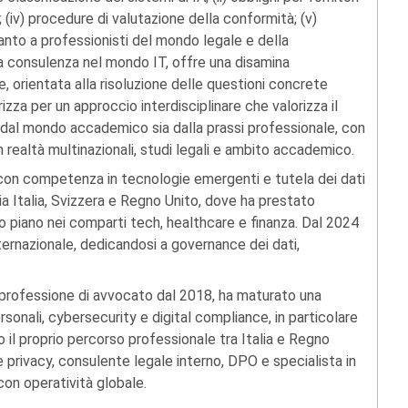
; (iv) procedure di valutazione della conformità; (v)
anto a professionisti del mondo legale e della
 consulenza nel mondo IT, offre una disamina
e, orientata alla risoluzione delle questioni concrete
izza per un approccio interdisciplinare che valorizza il
a dal mondo accademico sia dalla prassi professionale, con
n realtà multinazionali, studi legali e ambito accademico.
con competenza in tecnologie emergenti e tutela dei dati
ia Italia, Svizzera e Regno Unito, dove ha prestato
o piano nei comparti tech, healthcare e finanza. Dal 2024
nternazionale, dedicandosi a governance dei dati,
lla professione di avvocato dal 2018, ha maturato una
sonali, cybersecurity e digital compliance, in particolare
 il proprio percorso professionale tra Italia e Regno
 privacy, consulente legale interno, DPO e specialista in
con operatività globale.