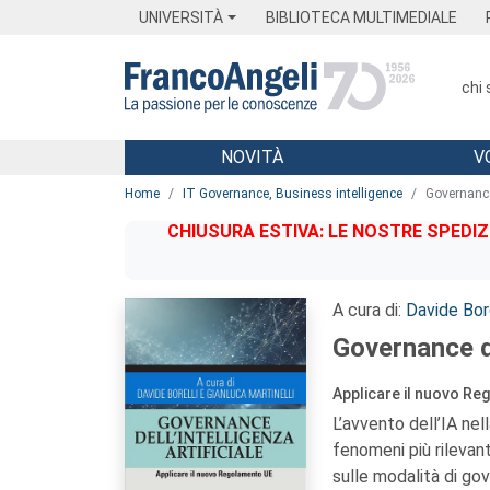
Menu
Main content
Footer
Menu
UNIVERSITÀ
BIBLIOTECA MULTIMEDIALE
chi
NOVITÀ
V
Main content
Home
IT Governance, Business intelligence
Governance 
CHIUSURA ESTIVA: LE NOSTRE SPEDIZ
A cura di:
Davide Bore
Governance de
Applicare il nuovo R
L’avvento dell’IA nel
fenomeni più rilevan
sulle modalità di go