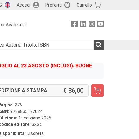
G
Accedi
Preferiti
Carrello
ca Avanzata
GLIO AL 23 AGOSTO (INCLUSI). BUONE
36,00
EDIZIONE A STAMPA
Pagine:
276
ISBN:
9788835172024
a
Edizione:
1
edizione 2025
Codice editore:
326.5
Disponibilità:
Discreta