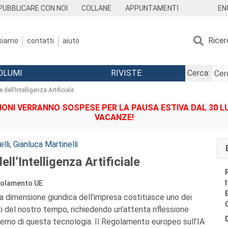
EN
PUBBLICARE CON NOI
COLLANE
APPUNTAMENTI
Ricer
 siamo
contatti
aiuto
OLUMI
RIVISTE
Cerca:
dell’Intelligenza Artificiale
IONI VERRANNO SOSPESE PER LA PAUSA ESTIVA DAL 30 LU
VACANZE!
lli
,
Gianluca Martinelli
ll’Intelligenza Artificiale
egolamento UE
la dimensione giuridica dell’impresa costituisce uno dei
ti del nostro tempo, richiedendo un’attenta riflessione
verno di questa tecnologia. Il Regolamento europeo sull’IA