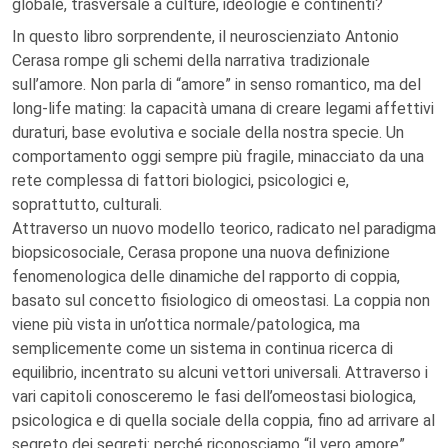
globale, trasversale a culture, ideologie e continenti?
In questo libro sorprendente, il neuroscienziato Antonio
Cerasa rompe gli schemi della narrativa tradizionale
sull’amore. Non parla di “amore” in senso romantico, ma del
long-life mating: la capacità umana di creare legami affettivi
duraturi, base evolutiva e sociale della nostra specie. Un
comportamento oggi sempre più fragile, minacciato da una
rete complessa di fattori biologici, psicologici e,
soprattutto, culturali.
Attraverso un nuovo modello teorico, radicato nel paradigma
biopsicosociale, Cerasa propone una nuova definizione
fenomenologica delle dinamiche del rapporto di coppia,
basato sul concetto fisiologico di omeostasi. La coppia non
viene più vista in un’ottica normale/patologica, ma
semplicemente come un sistema in continua ricerca di
equilibrio, incentrato su alcuni vettori universali. Attraverso i
vari capitoli conosceremo le fasi dell’omeostasi biologica,
psicologica e di quella sociale della coppia, fino ad arrivare al
segreto dei segreti: perché riconosciamo “il vero amore”