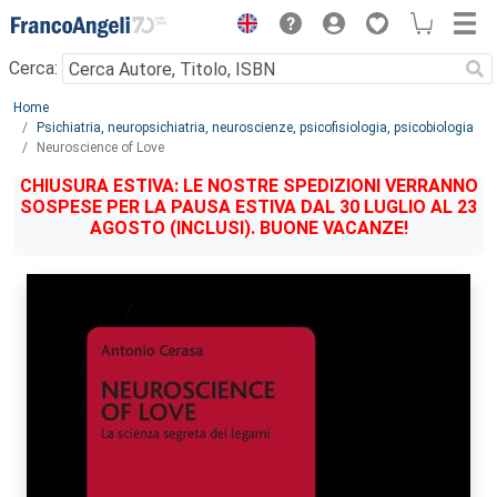
Menu
Cerca:
Main content
Home
Psichiatria, neuropsichiatria, neuroscienze, psicofisiologia, psicobiologia
Neuroscience of Love
CHIUSURA ESTIVA: LE NOSTRE SPEDIZIONI VERRANNO
SOSPESE PER LA PAUSA ESTIVA DAL 30 LUGLIO AL 23
AGOSTO (INCLUSI). BUONE VACANZE!