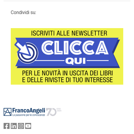
Condividi su:
Footer