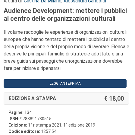
A cura di:
Cristina Da Milano
,
Alessandra Gariboldi
Audience Development: mettere i pubblici
al centro delle organizzazioni culturali
Il volume raccoglie le esperienze di organizzazioni culturali
europee che hanno tentato di mettere i pubblici al centro
della propria visione e del proprio modo di lavorare. Elenca e
descrive le principali famiglie di strategie adottate e una
breve guida sui passaggi che un’organizzazione dovrebbe
fare per iniziare a ripensarsi.
LEGGI ANTEPRIMA
18,00
EDIZIONE A STAMPA
Pagine:
134
ISBN:
9788891780515
a
a
Edizione:
1
ristampa 2021, 1
edizione 2019
Codice editore:
1257.54