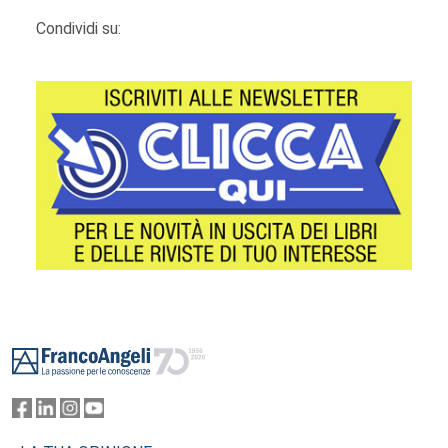
Condividi su:
Footer