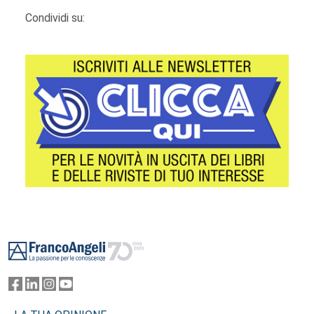
Condividi su:
Footer