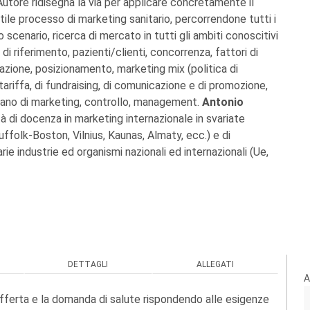
Autore ridisegna la via per applicare concretamente il
tile processo di marketing sanitario, percorrendone tutti i
o scenario, ricerca di mercato in tutti gli ambiti conoscitivi
di riferimento, pazienti/clienti, concorrenza, fattori di
ione, posizionamento, marketing mix (politica di
ariffa, di fundraising, di comunicazione e di promozione,
iano di marketing, controllo, management.
Antonio
à di docenza in marketing internazionale in svariate
uffolk-Boston, Vilnius, Kaunas, Almaty, ecc.) e di
ie industrie ed organismi nazionali ed internazionali (Ue,
DETTAGLI
ALLEGATI
A
'offerta e la domanda di salute rispondendo alle esigenze