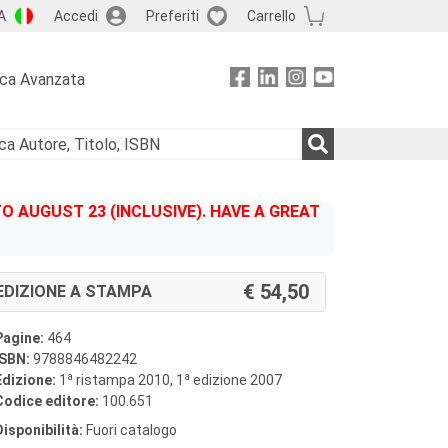
A
Accedi
Preferiti
Carrello
rca Avanzata
 AUGUST 23 (INCLUSIVE). HAVE A GREAT
54,50
EDIZIONE A STAMPA
Pagine:
464
ISBN:
9788846482242
a
a
Edizione:
1
ristampa 2010, 1
edizione 2007
Codice editore:
100.651
Disponibilità:
Fuori catalogo