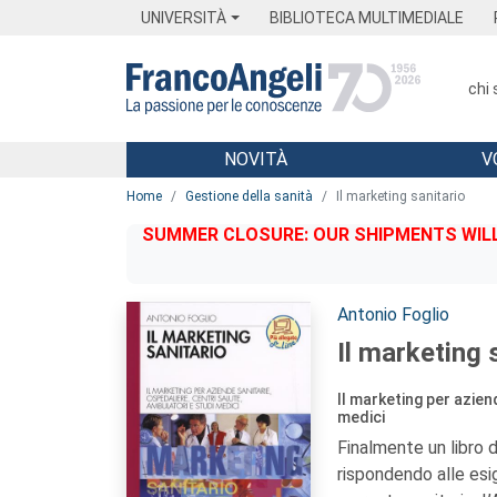
Menu
Main content
Footer
Menu
UNIVERSITÀ
BIBLIOTECA MULTIMEDIALE
chi
NOVITÀ
V
Main content
Home
Gestione della sanità
Il marketing sanitario
SUMMER CLOSURE: OUR SHIPMENTS WILL 
Autori:
Antonio Foglio
Il marketing 
Il marketing per azien
medici
Finalmente un libro d
rispondendo alle esig