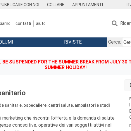
IT
PUBBLICARE CON NOI
COLLANE
APPUNTAMENTI
Rice
 siamo
contatti
aiuto
OLUMI
RIVISTE
Cerca:
BE SUSPENDED FOR THE SUMMER BREAK FROM JULY 30 TO
SUMMER HOLIDAY!
sanitario
de sanitarie, ospedaliere, centri salute, ambulatori e studi
i marketing che riscontri l’offerta e la domanda di salute
enze conoscitive, operative dei vari soggetti attivi nel