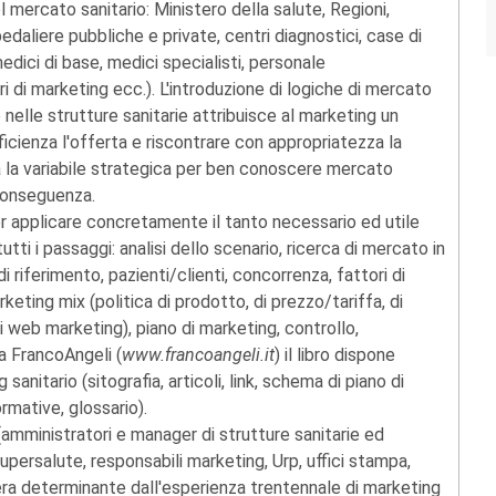
l mercato sanitario: Ministero della salute, Regioni,
pedaliere pubbliche e private, centri diagnostici, case di
medici di base, medici specialisti, personale
ri di marketing ecc.). L'introduzione di logiche di mercato
 nelle strutture sanitarie attribuisce al marketing un
ficienza l'offerta e riscontrare con appropriatezza la
ta la variabile strategica per ben conoscere mercato
 conseguenza.
 per applicare concretamente il tanto necessario ed utile
ti i passaggi: analisi dello scenario, ricerca di mercato in
di riferimento, pazienti/clienti, concorrenza, fattori di
ting mix (politica di prodotto, di prezzo/tariffa, di
i web marketing), piano di marketing, controllo,
a FrancoAngeli (
www.francoangeli.it
) il libro dispone
 sanitario (sitografia, articoli, link, schema di piano di
rmative, glossario).
ri (amministratori e manager di strutture sanitarie ed
supersalute, responsabili marketing, Urp, uffici stampa,
iera determinante dall'esperienza trentennale di marketing