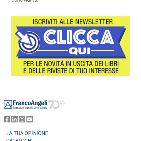
Footer
LA TUA OPINIONE
CATALOGHI