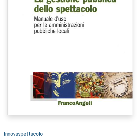
Autori:
Innovaspettacolo