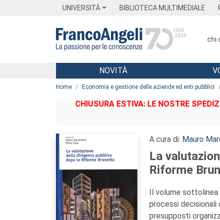
Menu
Main content
Footer
Menu
UNIVERSITÀ
BIBLIOTECA MULTIMEDIALE
chi
NOVITÀ
V
Main content
Home
Economia e gestione delle aziende ed enti pubblici
CHIUSURA ESTIVA: LE NOSTRE SPEDIZ
A cura di:
Mauro Mar
La valutazion
Riforme Brun
Il volume sottolinea 
processi decisionali 
presupposti organizza