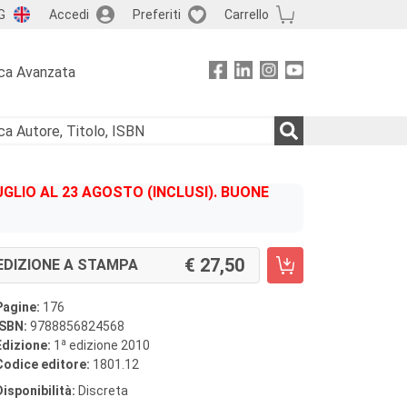
G
Accedi
Preferiti
Carrello
ca Avanzata
GLIO AL 23 AGOSTO (INCLUSI). BUONE
27,50
EDIZIONE A STAMPA
Pagine:
176
ISBN:
9788856824568
a
Edizione:
1
edizione 2010
Codice editore:
1801.12
Disponibilità:
Discreta