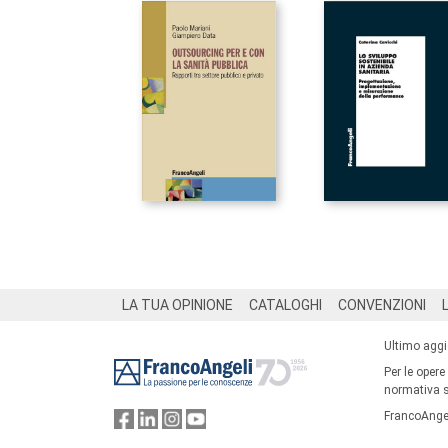
Footer
LA TUA OPINIONE
CATALOGHI
CONVENZIONI
Ultimo agg
Per le opere
normativa su
FrancoAngel