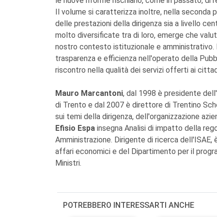
le nuove riforme rischiano, come in passato, di 
Il volume si caratterizza inoltre, nella seconda p
delle prestazioni della dirigenza sia a livello cen
molto diversificate tra di loro, emerge che val
nostro contesto istituzionale e amministrativo
trasparenza e efficienza nell'operato della Pubbl
riscontro nella qualità dei servizi offerti ai cittad
Mauro Marcantoni
, dal 1998 è presidente dell'
di Trento e dal 2007 è direttore di Trentino S
sui temi della dirigenza, dell'organizzazione az
Efisio Espa
insegna Analisi di impatto della re
Amministrazione. Dirigente di ricerca dell'ISAE,
affari economici e del Dipartimento per il prog
Ministri.
POTREBBERO INTERESSARTI ANCHE