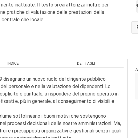
mente inattuate. Il testo si caratterizza inoltre per
uone pratiche di valutazione delle prestazioni della
lo centrale che locale.
INDICE
DETTAGLI
A
09 disegnano un nuovo ruolo del dirigente pubblico
el personale e nella valutazione dei dipendenti. Lo
splicito e puntuale, a rispondere del proprio operato in
fissati e, più in generale, al conseguimento di visibili e
 volume sottolineano i buoni motivi che sostengono
 nei processi decisionali delle nostre amministrazioni. Ma,
uire i presupposti organizzativi e gestionali senza i quali