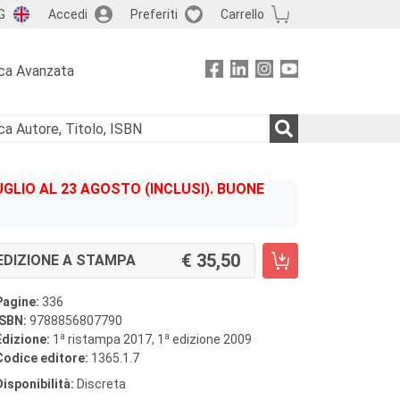
G
Accedi
Preferiti
Carrello
ca Avanzata
GLIO AL 23 AGOSTO (INCLUSI). BUONE
35,50
EDIZIONE A STAMPA
Pagine:
336
ISBN:
9788856807790
a
a
Edizione:
1
ristampa 2017, 1
edizione 2009
Codice editore:
1365.1.7
Disponibilità:
Discreta