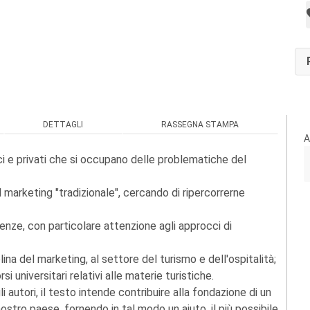
DETTAGLI
RASSEGNA STAMPA
A
lici e privati che si occupano delle problematiche del
marketing "tradizionale", cercando di ripercorrerne
denze, con particolare attenzione agli approcci di
ina del marketing, al settore del turismo e dell'ospitalità;
si universitari relativi alle materie turistiche.
 autori, il testo intende contribuire alla fondazione di un
nostro paese, fornendo in tal modo un aiuto, il più possibile