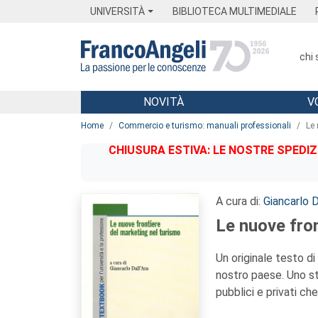
Menu
Main content
Footer
Menu
UNIVERSITÀ
BIBLIOTECA MULTIMEDIALE
chi
NOVITÀ
V
Main content
Home
Commercio e turismo: manuali professionali
Le 
CHIUSURA ESTIVA: LE NOSTRE SPEDIZ
A cura di:
Giancarlo D
Le nuove fron
Un originale testo di
nostro paese. Uno str
pubblici e privati c