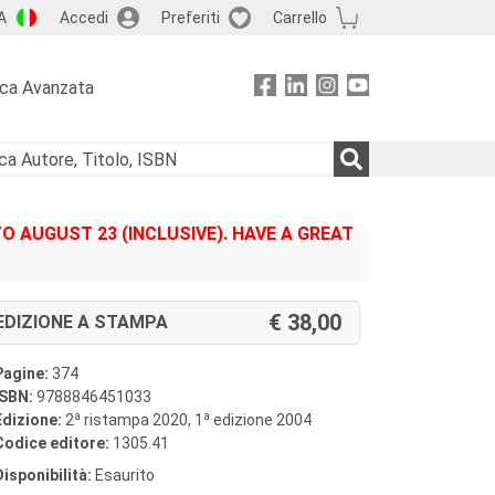
A
Accedi
Preferiti
Carrello
rca Avanzata
 AUGUST 23 (INCLUSIVE). HAVE A GREAT
38,00
EDIZIONE A STAMPA
Pagine:
374
ISBN:
9788846451033
a
a
Edizione:
2
ristampa 2020, 1
edizione 2004
Codice editore:
1305.41
Disponibilità:
Esaurito