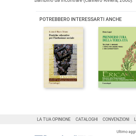
bambino da incontrare
(Cannero Riviera, 2000).
POTREBBERO INTERESSARTI ANCHE
Footer
LA TUA OPINIONE
CATALOGHI
CONVENZIONI
Ultimo agg