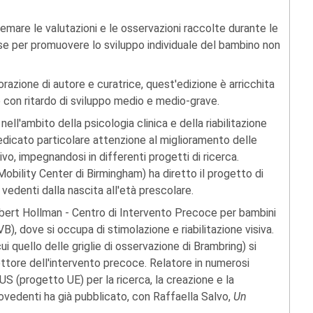
emare le valutazioni e le osservazioni raccolte durante le
se per promuovere lo sviluppo individuale del bambino non
orazione di autore e curatrice, quest'edizione è arricchita
e con ritardo di sviluppo medio e medio-grave.
ell'ambito della psicologia clinica e della riabilitazione
edicato particolare attenzione al miglioramento delle
ivo, impegnandosi in differenti progetti di ricerca.
Mobility Center di Birmingham) ha diretto il progetto di
vedenti dalla nascita all'età prescolare.
bert Hollman - Centro di Intervento Precoce per bambini
VB), dove si occupa di stimolazione e riabilitazione visiva.
cui quello delle griglie di osservazione di Brambring) si
ettore dell'intervento precoce. Relatore in numerosi
S (progetto UE) per la ricerca, la creazione e la
ipovedenti ha già pubblicato, con Raffaella Salvo,
Un