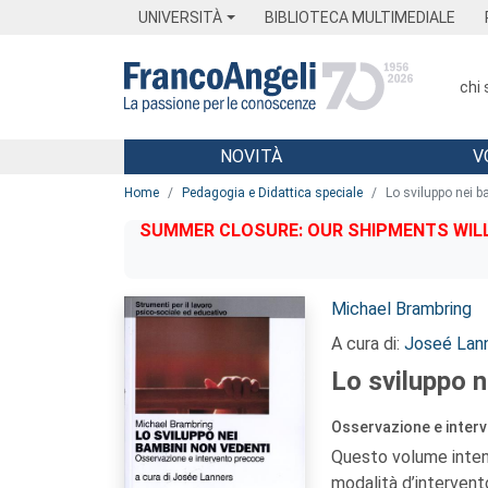
Menu
Main content
Footer
Menu
UNIVERSITÀ
BIBLIOTECA MULTIMEDIALE
chi
NOVITÀ
V
Main content
Home
Pedagogia e Didattica speciale
Lo sviluppo nei b
SUMMER CLOSURE: OUR SHIPMENTS WILL 
Autori:
Michael Brambring
A cura di:
Joseé Lan
Lo sviluppo n
Osservazione e inter
Questo volume intende
modalità d’intervent