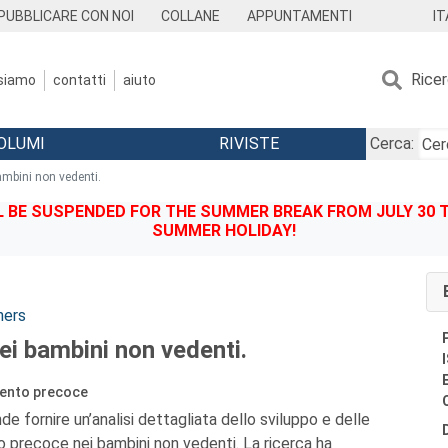
IT
PUBBLICARE CON NOI
COLLANE
APPUNTAMENTI
Rice
 siamo
contatti
aiuto
OLUMI
RIVISTE
Cerca:
ambini non vedenti.
BE SUSPENDED FOR THE SUMMER BREAK FROM JULY 30 TO
SUMMER HOLIDAY!
ners
ei bambini non vedenti.
vento precoce
 fornire un’analisi dettagliata dello sviluppo e delle
o precoce nei bambini non vedenti. La ricerca ha