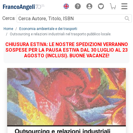
Menu
Cerca:
Main content
Home
Economia ambientale e dei trasporti
Outsourcing e relazioni industriali nel trasporto pubblico locale.
CHIUSURA ESTIVA: LE NOSTRE SPEDIZIONI VERRANNO
SOSPESE PER LA PAUSA ESTIVA DAL 30 LUGLIO AL 23
AGOSTO (INCLUSI). BUONE VACANZE!