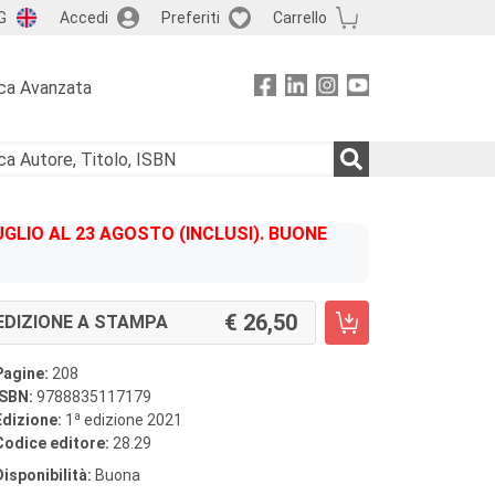
G
Accedi
Preferiti
Carrello
ca Avanzata
GLIO AL 23 AGOSTO (INCLUSI). BUONE
26,50
EDIZIONE A STAMPA
Pagine:
208
ISBN:
9788835117179
a
Edizione:
1
edizione 2021
Codice editore:
28.29
Disponibilità:
Buona