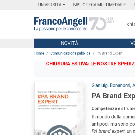
Menu
Main content
Footer
Menu
UNIVERSITÀ
BIBLIOTECA MULTIMEDIALE
chi
NOVITÀ
V
Main content
Home
Comunicazione pubblica
PA Brand Expert
CHIUSURA ESTIVA: LE NOSTRE SPEDIZ
Autori:
Gianluigi Bonanomi
,
A
PA Brand Exp
Competenze e strument
Il mondo della comun
antipodi, ma sono co
PA brand expert
: un