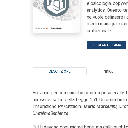
e psicologia, copywri
analytics. Questo tes
ne vuole delineare i
media manager, giorn
istituzionale.
LEGGI ANTEPRIMA
DESCRIZIONE
INDICE
Breviario per comunicatori contemporanei alle tec
nuova nel solco della Legge 151. Un contributo
l'interazione PA/cittadini.
Mario Morcellini
, Dir
UnitelmaSapienza
Tutti devono comunicare bene, ma dalla pubblica