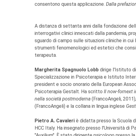
consentono questa applicazione.
Dalla prefazio
A distanza di settanta anni dalla fondazione dell
interrogativi clinici innescati dalla pandemia, p
sguardo di campo sulle situazioni cliniche in cu
strumenti fenomenologici ed estetici che consi
terapeuta.
Margherita Spagnuolo Lobb
dirige l'Istituto 
Specializzazione in Psicoterapia e Istituto Inte
president e socio onorario della European Assoc
Psicoterapia Gestalt. Ha scritto
Il now-fornext 
nella società postmoderna
(FrancoAngeli, 2011), 
(FrancoAngeli) e la collana in lingua inglese
Gest
Pietro A. Cavaleri
è didatta presso la Scuola di
HCC Italy. Ha insegnato presso l'Università di 
"Auxilium". È stato dirigente psicologo presso la A