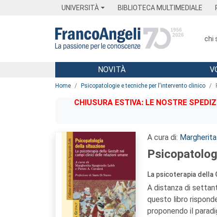
Menu
Main content
Footer
Menu
UNIVERSITÀ
BIBLIOTECA MULTIMEDIALE
chi
NOVITÀ
V
Main content
Home
Psicopatologie e tecniche per l'intervento clinico
CHIUSURA ESTIVA: LE NOSTRE SPEDIZ
A cura di:
Margherit
Psicopatologi
La psicoterapia della 
A distanza di settant
questo libro risponde
proponendo il paradi