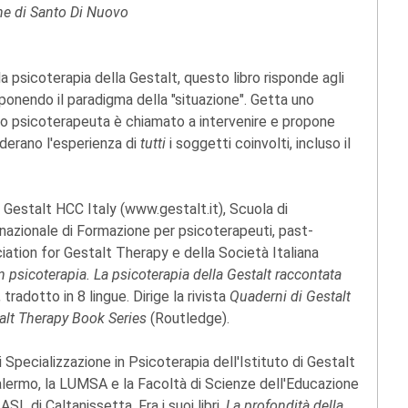
ne di Santo Di Nuovo
a psicoterapia della Gestalt, questo libro risponde agli
roponendo il paradigma della "situazione". Getta uno
i lo psicoterapeuta è chiamato a intervenire e propone
derano l'esperienza di
tutti
i soggetti coinvolti, incluso il
di Gestalt HCC Italy (www.gestalt.it), Scuola di
rnazionale di Formazione per psicoterapeuti, past-
iation for Gestalt Therapy e della Società Italiana
in psicoterapia. La psicoterapia della Gestalt raccontata
tradotto in 8 lingue. Dirige la rivista
Quaderni di Gestalt
alt Therapy Book Series
(Routledge).
 Specializzazione in Psicoterapia dell'Istituto di Gestalt
Palermo, la LUMSA e la Facoltà di Scienze dell'Educazione
SL di Caltanissetta. Fra i suoi libri,
La profondità della