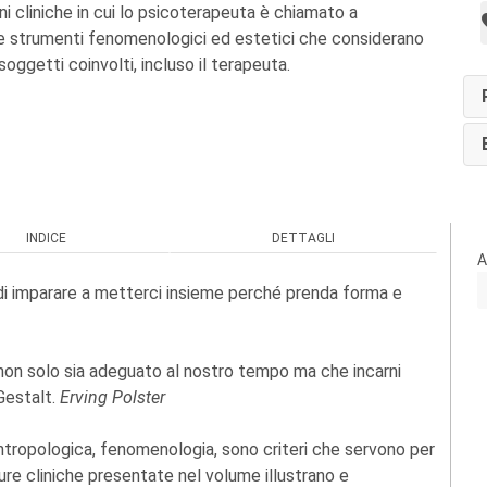
i cliniche in cui lo psicoterapeuta è chiamato a
ne strumenti fenomenologici ed estetici che considerano
 soggetti coinvolti, incluso il terapeuta.
INDICE
DETTAGLI
A
i imparare a metterci insieme perché prenda forma e
non solo sia adeguato al nostro tempo ma che incarni
 Gestalt.
Erving Polster
ntropologica, fenomenologia, sono criteri che servono per
ure cliniche presentate nel volume illustrano e