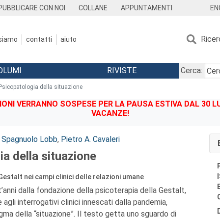
EN
PUBBLICARE CON NOI
COLLANE
APPUNTAMENTI
Ricer
 siamo
contatti
aiuto
OLUMI
RIVISTE
Cerca:
Psicopatologia della situazione
IONI VERRANNO SOSPESE PER LA PAUSA ESTIVA DAL 30 LU
VACANZE!
a Spagnuolo Lobb
,
Pietro A. Cavaleri
a della situazione
Gestalt nei campi clinici delle relazioni umane
’anni dalla fondazione della psicoterapia della Gestalt,
 agli interrogativi clinici innescati dalla pandemia,
gma della “situazione”. Il testo getta uno sguardo di