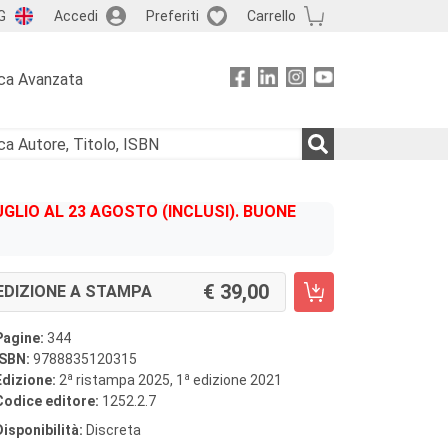
G
Accedi
Preferiti
Carrello
ca Avanzata
GLIO AL 23 AGOSTO (INCLUSI). BUONE
39,00
EDIZIONE A STAMPA
Pagine:
344
ISBN:
9788835120315
a
a
Edizione:
2
ristampa 2025, 1
edizione 2021
Codice editore:
1252.2.7
Disponibilità:
Discreta