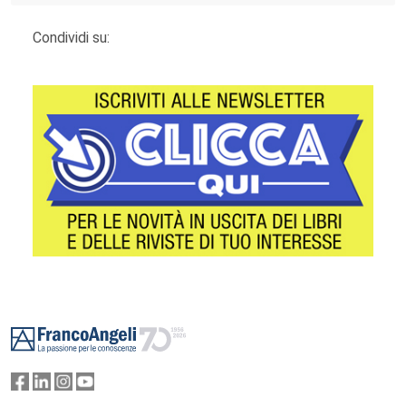
Condividi su:
Footer