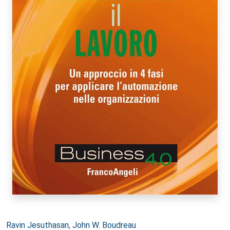
Autori:
Ravin Jesuthasan
,
John W. Boudreau