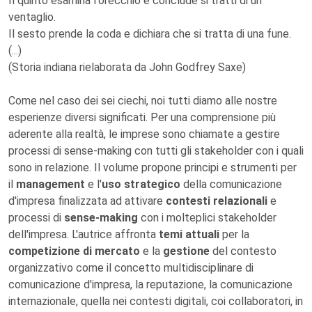
Il quinto esamina l'orecchio e conclude si tratti di un
ventaglio.
Il sesto prende la coda e dichiara che si tratta di una fune.
(...)
(Storia indiana rielaborata da John Godfrey Saxe)
Come nel caso dei sei ciechi, noi tutti diamo alle nostre
esperienze diversi significati. Per una comprensione più
aderente alla realtà, le imprese sono chiamate a gestire
processi di sense-making con tutti gli stakeholder con i quali
sono in relazione. Il volume propone principi e strumenti per
il
management
e l'
uso strategico
della comunicazione
d'impresa finalizzata ad attivare
contesti relazionali
e
processi di
sense-making
con i molteplici stakeholder
dell'impresa. L'autrice affronta
temi attuali
per la
competizione di mercato
e la
gestione
del contesto
organizzativo come il concetto multidisciplinare di
comunicazione d'impresa, la reputazione, la comunicazione
internazionale, quella nei contesti digitali, coi collaboratori, in