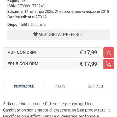
Pagine:
124
ISBN:
9788891779243
a
a
Edizione:
1
ristampa 2025, 2
edizione, nuova edizione 2018
Codice editore:
270.12
Disponibilità:
Discreta
AGGIUNGI AI PREFERITI
17,99
PDF CON DRM
17,99
EPUB CON DRM
DESCRIZIONE
INDICE
DETTAGLI
È da qualche anno che l'interesse per i progetti di
Gamification non smette di crescere: se ben progettata, la
Gamification è infatti capace di generare profonde e