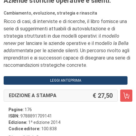
Aziende storiche operative e silenti.
Cambiamento, evoluzione, strategia e rinascita
Ricco di casi, di interviste e di ricerche, il libro fornisce una
serie di suggerimenti attuabili di autovalutazione e di
strategia strutturati in due modelli operativi: il
modello
renew
per lanciare le aziende operative e il mod
ello la Bella
addormentata
per le aziende silenti. Un percorso rivolto agli
imprenditori e ai successori capace di disegnare una serie di
raccomandazioni strategiche concrete.
LEGGI ANTEPRIMA
27,50
EDIZIONE A STAMPA
Pagine:
176
ISBN:
9788891709141
a
Edizione:
1
edizione 2014
Codice editore:
100.838