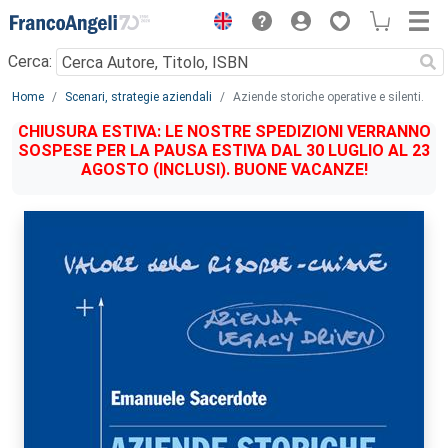
Menu
Cerca:
Main content
Home
Scenari, strategie aziendali
Aziende storiche operative e silenti.
CHIUSURA ESTIVA: LE NOSTRE SPEDIZIONI VERRANNO
SOSPESE PER LA PAUSA ESTIVA DAL 30 LUGLIO AL 23
AGOSTO (INCLUSI). BUONE VACANZE!