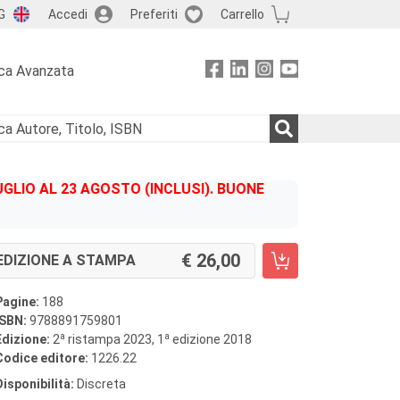
G
Accedi
Preferiti
Carrello
ca Avanzata
GLIO AL 23 AGOSTO (INCLUSI). BUONE
26,00
EDIZIONE A STAMPA
Pagine:
188
ISBN:
9788891759801
a
a
Edizione:
2
ristampa 2023, 1
edizione 2018
Codice editore:
1226.22
Disponibilità:
Discreta