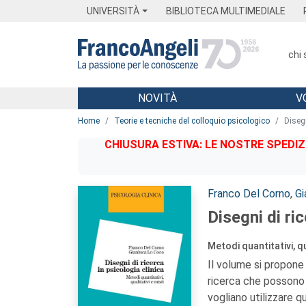
Menu
Main content
Footer
Menu
UNIVERSITÀ
BIBLIOTECA MULTIMEDIALE
chi
NOVITÀ
V
Main content
Home
Teorie e tecniche del colloquio psicologico
Disegn
CHIUSURA ESTIVA: LE NOSTRE SPEDIZ
Autori:
Franco Del Corno
,
Gi
Disegni di ric
Metodi quantitativi, qu
Il volume si propone 
ricerca che possono 
vogliano utilizzare q