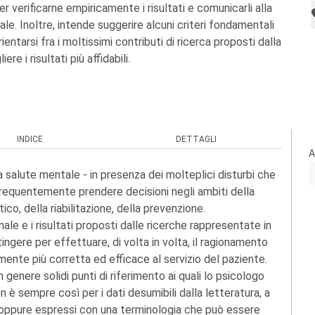
per verificarne empiricamente i risultati e comunicarli alla
e. Inoltre, intende suggerire alcuni criteri fondamentali
entarsi fra i moltissimi contributi di ricerca proposti dalla
ere i risultati più affidabili.
INDICE
DETTAGLI
A
lla salute mentale - in presenza dei molteplici disturbi che
requentemente prendere decisioni negli ambiti della
co, della riabilitazione, della prevenzione.
le e i risultati proposti dalle ricerche rappresentate in
tingere per effettuare, di volta in volta, il ragionamento
lmente più corretta ed efficace al servizio del paziente.
genere solidi punti di riferimento ai quali lo psicologo
è sempre così per i dati desumibili dalla letteratura, a
ne, oppure espressi con una terminologia che può essere