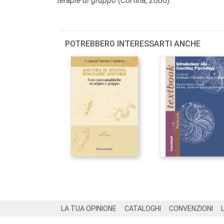
terapie di gruppo
(Cortina, 2006).
POTREBBERO INTERESSARTI ANCHE
Footer
LA TUA OPINIONE
CATALOGHI
CONVENZIONI