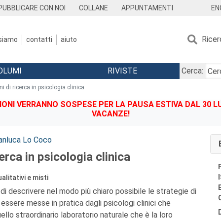
EN
PUBBLICARE CON NOI
COLLANE
APPUNTAMENTI
Ricer
 siamo
contatti
aiuto
OLUMI
RIVISTE
Cerca:
i di ricerca in psicologia clinica
IONI VERRANNO SOSPESE PER LA PAUSA ESTIVA DAL 30 LU
VACANZE!
anluca Lo Coco
erca in psicologia clinica
alitativi e misti
di descrivere nel modo più chiaro possibile le strategie di
essere messe in pratica dagli psicologi clinici che
uello straordinario laboratorio naturale che è la loro