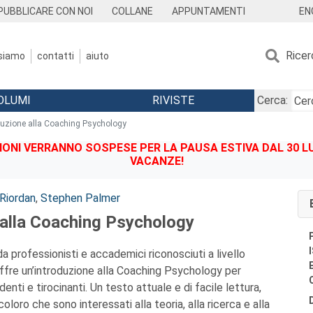
EN
PUBBLICARE CON NOI
COLLANE
APPUNTAMENTI
Ricer
 siamo
contatti
aiuto
OLUMI
RIVISTE
Cerca:
duzione alla Coaching Psychology
IONI VERRANNO SOSPESE PER LA PAUSA ESTIVA DAL 30 LU
VACANZE!
'Riordan
,
Stephen Palmer
 alla Coaching Psychology
a professionisti e accademici riconosciuti a livello
offre un’introduzione alla Coaching Psychology per
denti e tirocinanti. Un testo attuale e di facile lettura,
oloro che sono interessati alla teoria, alla ricerca e alla