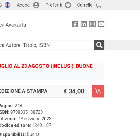
G
Accedi
Preferiti
Carrello
ca Avanzata
GLIO AL 23 AGOSTO (INCLUSI). BUONE
34,00
EDIZIONE A STAMPA
Pagine:
248
ISBN:
9788835138723
a
Edizione:
1
edizione 2023
Codice editore:
1240.1.87
Disponibilità:
Buona