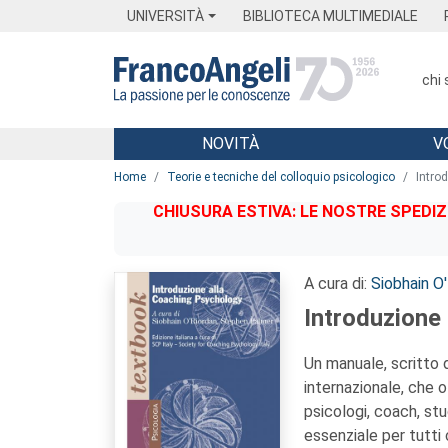
Menu
Main content
Footer
Menu
UNIVERSITÀ
BIBLIOTECA MULTIMEDIALE
chi
NOVITÀ
V
Main content
Home
Teorie e tecniche del colloquio psicologico
Intro
CHIUSURA ESTIVA: LE NOSTRE SPEDIZ
A cura di:
Siobhain O
Introduzione
Un manuale, scritto d
internazionale, che 
psicologi, coach, stu
essenziale per tutti c