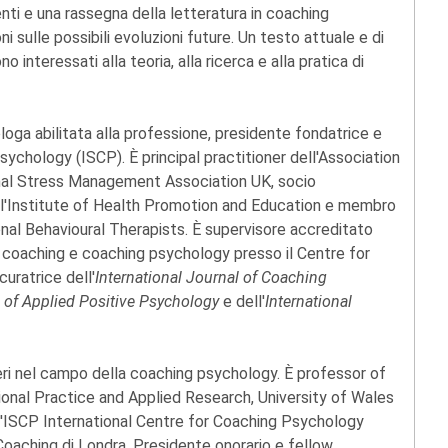
enti e una rassegna della letteratura in coaching
i sulle possibili evoluzioni future. Un testo attuale e di
o interessati alla teoria, alla ricerca e alla pratica di
ologa abilitata alla professione, presidente fondatrice e
sychology (ISCP). È principal practitioner dell'Association
onal Stress Management Association UK, socio
ell'Institute of Health Promotion and Education e membro
nal Behavioural Therapists. È supervisore accreditato
i coaching e coaching psychology presso il Centre for
uratrice dell'
International Journal of Coaching
 of Applied Positive Psychology
e dell'
International
nieri nel campo della coaching psychology. È professor of
onal Practice and Applied Research, University of Wales
ell'ISCP International Centre for Coaching Psychology
oaching di Londra. Presidente onorario e fellow