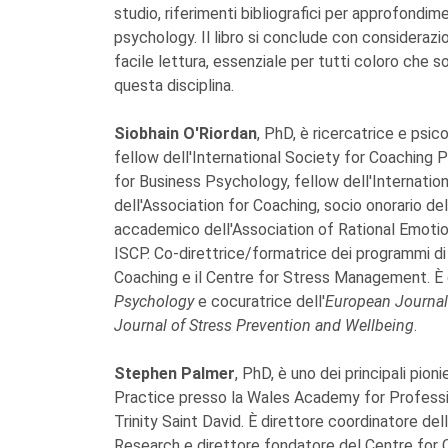
studio, riferimenti bibliografici per approfondim
psychology. Il libro si conclude con considerazion
facile lettura, essenziale per tutti coloro che son
questa disciplina.
Siobhain O'Riordan
, PhD, è ricercatrice e psic
fellow dell'International Society for Coaching P
for Business Psychology, fellow dell'Internati
dell'Association for Coaching, socio onorario d
accademico dell'Association of Rational Emotio
ISCP. Co-direttrice/formatrice dei programmi d
Coaching e il Centre for Stress Management. È c
Psychology
e cocuratrice dell'
European Journal
Journal of Stress Prevention and Wellbeing
.
Stephen Palmer
, PhD, è uno dei principali pio
Practice presso la Wales Academy for Professi
Trinity Saint David. È direttore coordinatore d
Research e direttore fondatore del Centre for C