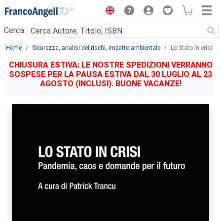
Menu
Cerca:
Main content
Home
Sicurezza, analisi dei rischi, impatto ambientale
Lo Stato in crisi
CHIUSURA ESTIVA: LE NOSTRE SPEDIZIONI VERRANNO
SOSPESE PER LA PAUSA ESTIVA DAL 30 LUGLIO AL 23
AGOSTO (INCLUSI). BUONE VACANZE!