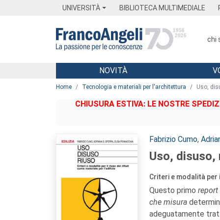
Menu
Main content
Footer
Menu
UNIVERSITÀ
BIBLIOTECA MULTIMEDIALE
chi
NOVITÀ
V
Main content
Home
Tecnologia e materiali per l'architettura
Uso, dis
CHIUSURA ESTIVA: LE NOSTRE SPEDIZ
Autori:
Fabrizio Cumo
,
Adria
Uso, disuso, 
Criteri e modalità per i
Questo primo
report
che misura
determina
adeguatamente tratt