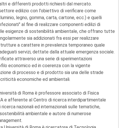
ltri e differenti prodotti richiesti dal mercato.
settore edilizio con l'obiettivo di verificare come
alluminio, legno, gomma, carta, cartone, ecc.) e quelli
fezionati" al fine di realizzare componenti edilizi di
le esigenze di sostenibilità ambientale, che offrano tutte
ingolarmente sia addizionati fra essi per realizzare
 strutture a carattere in prevalenza temporaneo quale
 adeguati servizi, dettate dalla attuale emergenza sociale.
rificate attraverso una serie di sperimentazioni
filo economico ed in coerenza con la vigente
azione di processo e di prodotto sia una delle strade
i criticità economiche ed ambientali.
niversità di Roma è professore associato di Fisica
 e afferente al Centro di ricerca interdipartimentale
 ricerca nazionali ed internazionali sulle tematiche,
a sostenibilità ambientale e autore di numerose
Management.
za Università di Roma è ricercatore di Tecnologia