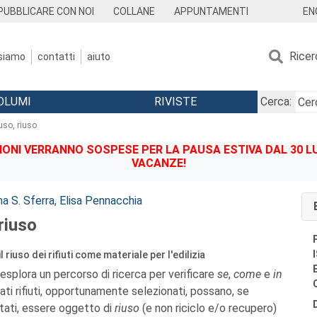
EN
PUBBLICARE CON NOI
COLLANE
APPUNTAMENTI
Ricer
 siamo
contatti
aiuto
OLUMI
RIVISTE
Cerca:
uso, riuso
IONI VERRANNO SOSPESE PER LA PAUSA ESTIVA DAL 30 LU
VACANZE!
na S. Sferra
,
Elisa Pennacchia
riuso
l riuso dei rifiuti come materiale per l'edilizia
esplora un percorso di ricerca per verificare
se
,
come
e
in
ti rifiuti, opportunamente selezionati, possano, se
ati, essere oggetto di
riuso
(e non riciclo e/o recupero)