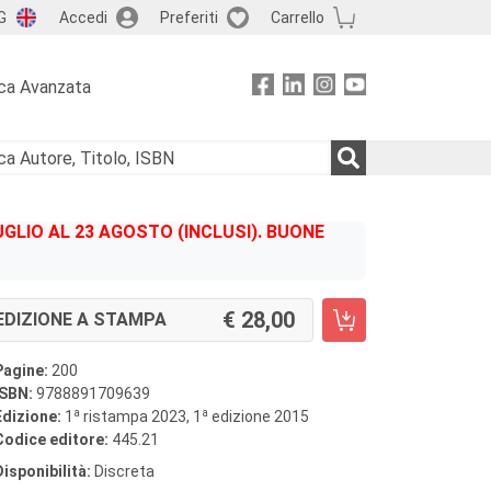
G
Accedi
Preferiti
Carrello
ca Avanzata
GLIO AL 23 AGOSTO (INCLUSI). BUONE
28,00
EDIZIONE A STAMPA
Pagine:
200
ISBN:
9788891709639
a
a
Edizione:
1
ristampa 2023, 1
edizione 2015
Codice editore:
445.21
Disponibilità:
Discreta