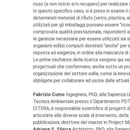
riuso
(e non riciclo e/o recupero) per realizzare a
In questo specifico caso, si è preso in esame il 
determinati materiali di rifiuto (vetro, plastica, 
utilizzati per gli imballaggi possano essere "ricon
comprovata qualità prestazionale, rispondenti al
le garanzie necessarie per essere utilizzati sia s
organismi edilizi compiuti destinati "anche" per
risposta ad esigenze, in ordine alla mancanza di
Le prime risultanze della ricerca vengono qui ve
progettuali che confermano, anche sotto un pro
organizzazione del settore edile, come la innov
obbligate per collaborare ad uscire dalle attual
Fabrizio Cumo
Ingegnere, PhD; alla Sapienza U
Tecnica Ambientale presso il Dipartimento PDTA
CITERA; è responsabile scientifico di progetti di
articolate alle diverse scale di intervento, dell
pubblicazioni; direttore del master in Project 
Adriana S. Sferra
Architetto, PhD; alla Sapien