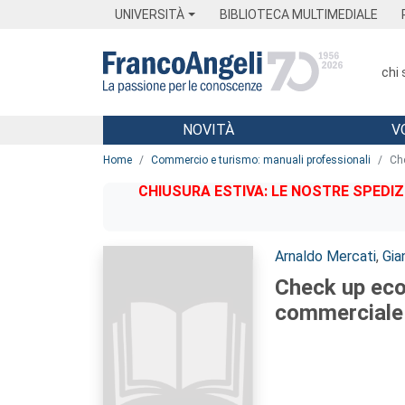
Menu
Main content
Footer
Menu
UNIVERSITÀ
BIBLIOTECA MULTIMEDIALE
chi
NOVITÀ
V
Main content
Home
Commercio e turismo: manuali professionali
Ch
CHIUSURA ESTIVA: LE NOSTRE SPEDIZ
Autori:
Arnaldo Mercati
,
Gia
Check up eco
commerciale