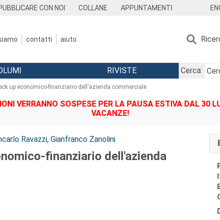
EN
PUBBLICARE CON NOI
COLLANE
APPUNTAMENTI
Ricer
 siamo
contatti
aiuto
OLUMI
RIVISTE
Cerca:
eck up economico-finanziario dell'azienda commerciale
IONI VERRANNO SOSPESE PER LA PAUSA ESTIVA DAL 30 LU
VACANZE!
ncarlo Ravazzi
,
Gianfranco Zanolini
nomico-finanziario dell'azienda