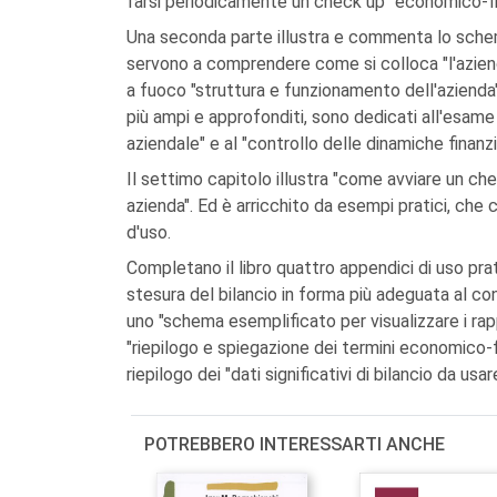
farsi periodicamente un check up" economico-fi
Una seconda parte illustra e commenta lo schem
servono a comprendere come si colloca "l'azie
a fuoco "struttura e funzionamento dell'azienda": 
più ampi e approfonditi, sono dedicati all'esame
aziendale" e al "controllo delle dinamiche finanzi
Il settimo capitolo illustra "come avviare un ch
azienda". Ed è arricchito da esempi pratici, che 
d'uso.
Completano il libro quattro appendici di uso pra
stesura del bilancio in forma più adeguata al con
uno "schema esemplificato per visualizzare i rappor
"riepilogo e spiegazione dei termini economico-fi
riepilogo dei "dati significativi di bilancio da us
POTREBBERO INTERESSARTI ANCHE