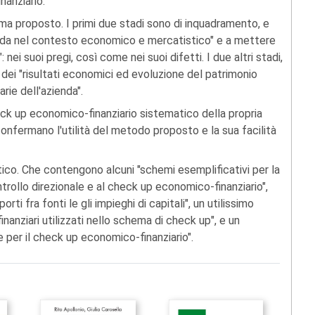
nanziario.
a proposto. I primi due stadi sono di inquadramento, e
nda nel contesto economico e mercatistico" e a mettere
nei suoi pregi, così come nei suoi difetti. I due altri stadi,
 dei "risultati economici ed evoluzione del patrimonio
arie dell'azienda".
eck up economico-finanziario sistematico della propria
confermano l'utilità del metodo proposto e la sua facilità
tico. Che contengono alcuni "schemi esemplificativi per la
trollo direzionale e al check up economico-finanziario",
ti fra fonti le gli impieghi di capitali", un utilissimo
nanziari utilizzati nello schema di check up", e un
are per il check up economico-finanziario".