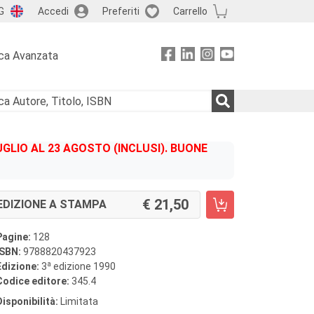
G
Accedi
Preferiti
Carrello
ca Avanzata
GLIO AL 23 AGOSTO (INCLUSI). BUONE
21,50
EDIZIONE A STAMPA
Pagine:
128
ISBN:
9788820437923
a
Edizione:
3
edizione 1990
Codice editore:
345.4
Disponibilità:
Limitata