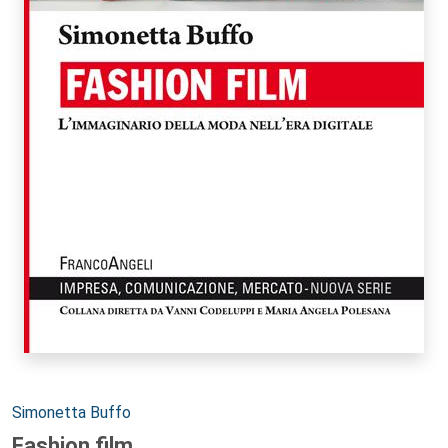
Autori:
Simonetta Buffo
Fashion film