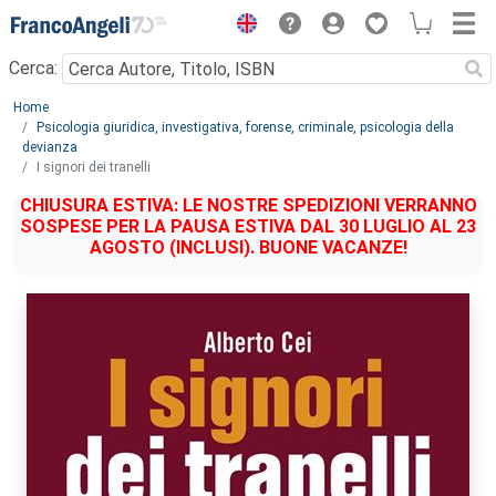
Menu
Cerca:
Main content
Home
Psicologia giuridica, investigativa, forense, criminale, psicologia della
devianza
I signori dei tranelli
CHIUSURA ESTIVA: LE NOSTRE SPEDIZIONI VERRANNO
SOSPESE PER LA PAUSA ESTIVA DAL 30 LUGLIO AL 23
AGOSTO (INCLUSI). BUONE VACANZE!