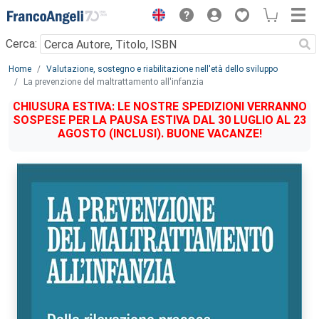
Menu
Cerca:
Main content
Home
Valutazione, sostegno e riabilitazione nell'età dello sviluppo
La prevenzione del maltrattamento all'infanzia
CHIUSURA ESTIVA: LE NOSTRE SPEDIZIONI VERRANNO
SOSPESE PER LA PAUSA ESTIVA DAL 30 LUGLIO AL 23
AGOSTO (INCLUSI). BUONE VACANZE!