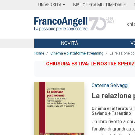
Menu
Main content
Footer
Menu
UNIVERSITÀ
BIBLIOTECA MULTIMEDIALE
chi
NOVITÀ
V
Main content
Home
Cinema e piattaforme streaming
La relazione p
CHIUSURA ESTIVA: LE NOSTRE SPEDIZ
Autori:
Caterina Selvaggi
La relazione
Cinema e letteratura n
Saviano e Tarantino
Un libro rivolto a chi
l’analisi di grandi aut