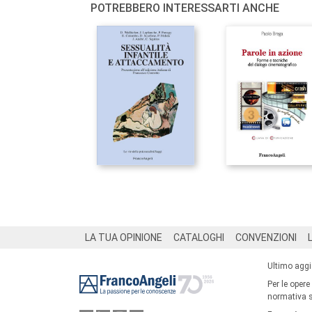
POTREBBERO INTERESSARTI ANCHE
Footer
LA TUA OPINIONE
CATALOGHI
CONVENZIONI
Ultimo agg
Per le opere
normativa su