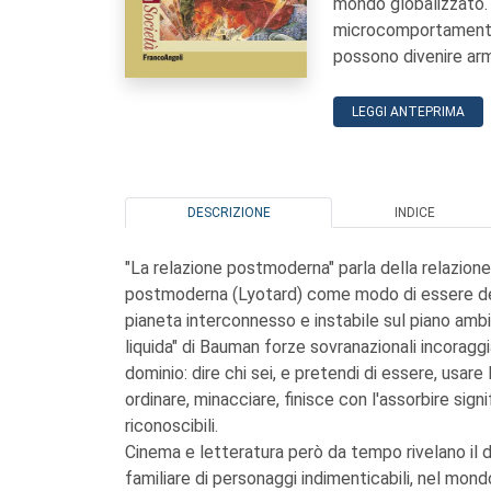
mondo globalizzato. 
microcomportamenti d
possono divenire ar
LEGGI ANTEPRIMA
DESCRIZIONE
INDICE
"La relazione postmoderna" parla della relazione 
postmoderna (Lyotard) come modo di essere del 
pianeta interconnesso e instabile sul piano ambie
liquida" di Bauman forze sovranazionali incoraggi
dominio: dire chi sei, e pretendi di essere, usa
ordinare, minacciare, finisce con l'assorbire sig
riconoscibili.
Cinema e letteratura però da tempo rivelano il do
familiare di personaggi indimenticabili, nel mondo