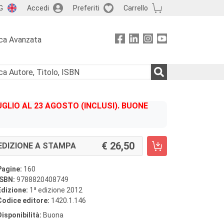
G
Accedi
Preferiti
Carrello
ca Avanzata
GLIO AL 23 AGOSTO (INCLUSI). BUONE
26,50
EDIZIONE A STAMPA
Pagine:
160
ISBN:
9788820408749
a
Edizione:
1
edizione 2012
Codice editore:
1420.1.146
Disponibilità:
Buona