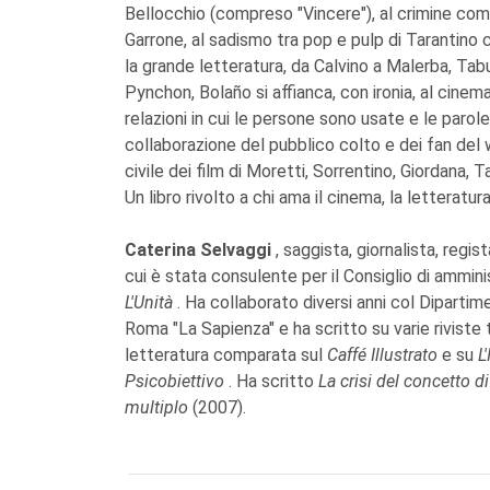
Bellocchio (compreso "Vincere"), al crimine come
Garrone, al sadismo tra pop e pulp di Tarantino
la grande letteratura, da Calvino a Malerba, Tabuc
Pynchon, Bolaño si affianca, con ironia, al cine
relazioni in cui le persone sono usate e le paro
collaborazione del pubblico colto e dei fan de
civile dei film di Moretti, Sorrentino, Giordana, Tav
Un libro rivolto a chi ama il cinema, la letteratura
Caterina Selvaggi
, saggista, giornalista, regis
cui è stata consulente per il Consiglio di amminis
L'Unità
. Ha collaborato diversi anni col Dipartim
Roma "La Sapienza" e ha scritto su varie riviste 
letteratura comparata sul
Caffé Illustrato
e su
L
Psicobiettivo
. Ha scritto
La crisi del concetto 
multiplo
(2007).