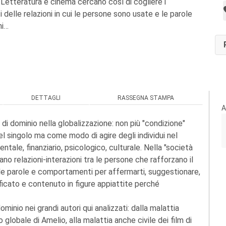
Letteratura e cinema cercano così di cogliere i
elle relazioni in cui le persone sono usate e le parole
mi…
DETTAGLI
RASSEGNA STAMPA
A
di dominio nella globalizzazione: non più "condizione"
singolo ma come modo di agire degli individui nel
ntale, finanziario, psicologico, culturale. Nella "società
ano relazioni-interazioni tra le persone che rafforzano il
re le parole e comportamenti per affermarti, suggestionare,
nificato e contenuto in figure appiattite perché
minio nei grandi autori qui analizzati: dalla malattia
 globale di Amelio, alla malattia anche civile dei film di