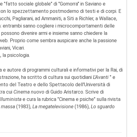
 "fatto sociale globale" di "Gomorra" in Saviano e
 con lo spezzettamento postmoderno di testi e di corpi. E
chi, Pagliarani, ad Ammaniti, a Siti a Richler, a Wallace,
ma: entrambi sanno cogliere i microcomportamenti delle
le possono divenire armi e insieme sanno chiedere la
l web. Proprio come sembra auspicare anche la passione
iani, Vicari.
, la psicologia.
ta e autore di programmi culturali e informativi per la Rai, di
trazione, ha scritto di cultura sui quotidiani
L'Avanti
" e
ento del Teatro e dello Spettacolo dell'Università di
tra cui
Cinema nuovo
di Guido Aristarco. Scrive di
'Illuminista
e cura la rubrica "Cinema e psiche" sulla rivista
di massa
(1983),
La megatelevisione
(1986),
Lo sguardo