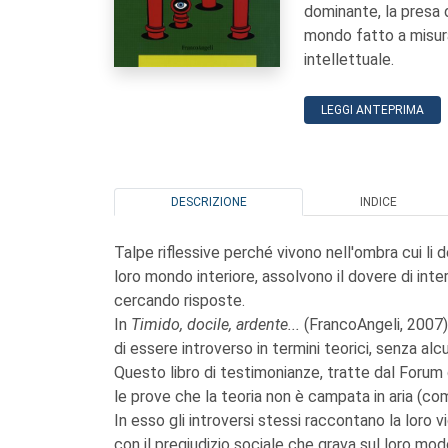
dominante, la presa d
mondo fatto a misura
intellettuale.
LEGGI ANTEPRIMA
DESCRIZIONE
INDICE
Talpe riflessive perché vivono nell'ombra cui li de
loro mondo interiore, assolvono il dovere di int
cercando risposte.
In
Timido, docile, ardente...
(FrancoAngeli, 2007) l
di essere introverso in termini teorici, senza alc
Questo libro di testimonianze, tratte dal Forum d
le prove che la teoria non è campata in aria (c
In esso gli introversi stessi raccontano la lor
con il pregiudizio sociale che grava sul loro modo