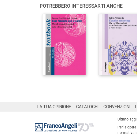
POTREBBERO INTERESSARTI ANCHE
Footer
LA TUA OPINIONE
CATALOGHI
CONVENZIONI
Ultimo agg
Per le opere
normativa su