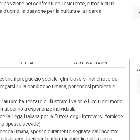
i posizione nei confronti dell’esistente, l’utopia di un
 d’uomo, la passione per la cultura e la ricerca
DETTAGLI
RASSEGNA STAMPA
A
stina il pregiudizio sociale, gli introversi, nel chiuso del
errogarsi sulla condizione umana, ponendosi problemi e
'autore ha tentato di illustrare i valori e i limiti del modo
un accenno a esperienze individuali.
ella Lega Italiana per la Tutela degli Introversi, fornisce
ome spesso accade).
o vicenda umana, spesso duramente segnata dall'incontro
 di essere, facilmente identificabile fin dall'infanzia.