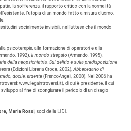
atia, la sofferenza, il rapporto critico con la normalità
ell'esistente, l'utopia di un mondo fatto a misura d'uomo,
le.
itudini socialmente invisibili, nell'attesa che il mondo
 alla psicoterapia, alla formazione di operatori e alla
rmando, 1992),
Il mondo stregato
(Armando, 1995),
ria della neopsichiatria. Sul delirio e sulla predisposizione
 testa
(Edizioni Libreria Croce, 2002),
Abbecedario di
imido, docile, ardente
(FrancoAngeli, 2008). Nel 2006 ha
ntroversi: www.legaintroversi.it), di cui è presidente, il cui
 sviluppo al fine di scongiurare il pericolo di un disagio
ore, Maria Rossi
, soci della LIDI.