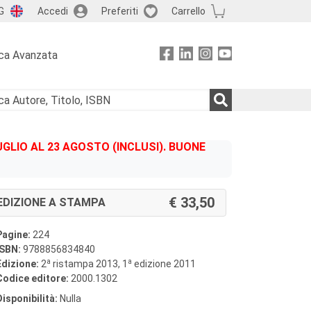
G
Accedi
Preferiti
Carrello
ca Avanzata
GLIO AL 23 AGOSTO (INCLUSI). BUONE
33,50
EDIZIONE A STAMPA
Pagine:
224
ISBN:
9788856834840
a
a
Edizione:
2
ristampa 2013, 1
edizione 2011
Codice editore:
2000.1302
Disponibilità:
Nulla