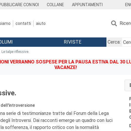
EN
PUBBLICARE CON NOI
COLLANE
APPUNTAMENTI
Ricer
 siamo
contatti
aiuto
OLUMI
RIVISTE
Cerca:
Le talpe riflessive.
IONI VERRANNO SOSPESE PER LA PAUSA ESTIVA DAL 30 LU
VACANZE!
ssive.
dell'introversione
una serie di testimonianze tratte dal Forum della Lega
a degli Introversi. Dai racconti emerge un quadro con luci
la sofferenza, il rapporto critico con la normalità