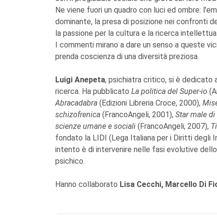
Ne viene fuori un quadro con luci ed ombre: l'emp
dominante, la presa di posizione nei confronti d
la passione per la cultura e la ricerca intellettua
I commenti mirano a dare un senso a queste viciss
prenda coscienza di una diversità preziosa.
Luigi Anepeta
, psichiatra critico, si è dedicato
ricerca. Ha pubblicato
La politica del Super-io
(A
Abracadabra
(Edizioni Libreria Croce, 2000),
Mise
schizofrenica
(FrancoAngeli, 2001),
Star male di
scienze umane e sociali
(FrancoAngeli, 2007),
T
fondato la LIDI (Lega Italiana per i Diritti degli I
intento è di intervenire nelle fasi evolutive dello
psichico.
Hanno collaborato
Lisa Cecchi, Marcello Di Fi