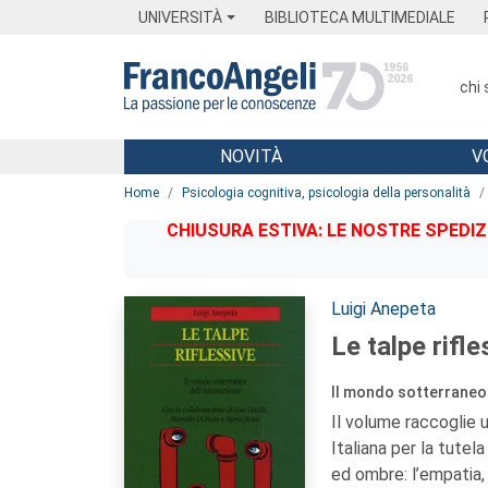
Menu
Main content
Footer
Menu
UNIVERSITÀ
BIBLIOTECA MULTIMEDIALE
chi
NOVITÀ
V
Main content
Home
Psicologia cognitiva, psicologia della personalità
CHIUSURA ESTIVA: LE NOSTRE SPEDIZ
Autori:
Luigi Anepeta
Le talpe rifle
Il mondo sotterraneo 
Il volume raccoglie 
Italiana per la tutel
ed ombre: l’empatia, 