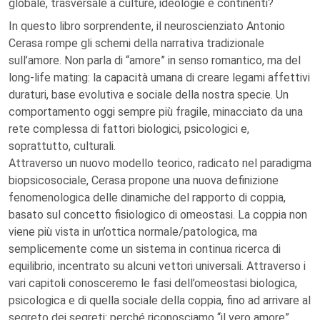
globale, trasversale a culture, ideologie e continenti?
In questo libro sorprendente, il neuroscienziato Antonio
Cerasa rompe gli schemi della narrativa tradizionale
sull’amore. Non parla di “amore” in senso romantico, ma del
long-life mating: la capacità umana di creare legami affettivi
duraturi, base evolutiva e sociale della nostra specie. Un
comportamento oggi sempre più fragile, minacciato da una
rete complessa di fattori biologici, psicologici e,
soprattutto, culturali.
Attraverso un nuovo modello teorico, radicato nel paradigma
biopsicosociale, Cerasa propone una nuova definizione
fenomenologica delle dinamiche del rapporto di coppia,
basato sul concetto fisiologico di omeostasi. La coppia non
viene più vista in un’ottica normale/patologica, ma
semplicemente come un sistema in continua ricerca di
equilibrio, incentrato su alcuni vettori universali. Attraverso i
vari capitoli conosceremo le fasi dell’omeostasi biologica,
psicologica e di quella sociale della coppia, fino ad arrivare al
segreto dei segreti: perché riconosciamo “il vero amore”