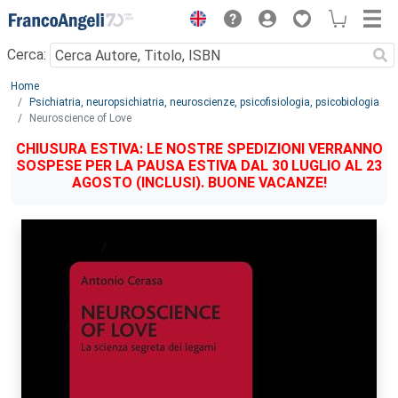
Menu
Cerca:
Main content
Home
Psichiatria, neuropsichiatria, neuroscienze, psicofisiologia, psicobiologia
Neuroscience of Love
CHIUSURA ESTIVA: LE NOSTRE SPEDIZIONI VERRANNO
SOSPESE PER LA PAUSA ESTIVA DAL 30 LUGLIO AL 23
AGOSTO (INCLUSI). BUONE VACANZE!