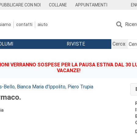
EN
PUBBLICARE CON NOI
COLLANE
APPUNTAMENTI
Ricer
 siamo
contatti
aiuto
OLUMI
RIVISTE
Cerca:
IONI VERRANNO SOSPESE PER LA PAUSA ESTIVA DAL 30 LU
VACANZE!
s-Bello
,
Bianca Maria d'Ippolito
,
Piero Trupia
armaco.
ia