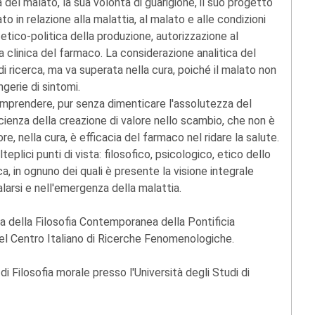
à del malato, la sua volontà di guarigione, il suo progetto
o in relazione alla malattia, al malato e alle condizioni
etico-politica della produzione, autorizzazione al
 clinica del farmaco. La considerazione analitica del
i ricerca, ma va superata nella cura, poiché il malato non
ngerie di sintomi.
omprendere, pur senza dimenticare l'assolutezza del
cienza della creazione di valore nello scambio, che non è
, nella cura, è efficacia del farmaco nel ridare la salute.
lici punti di vista: filosofico, psicologico, etico dello
ica, in ognuno dei quali è presente la visione integrale
larsi e nell'emergenza della malattia.
ria della Filosofia Contemporanea della Pontificia
el Centro Italiano di Ricerche Fenomenologiche.
i Filosofia morale presso l'Università degli Studi di