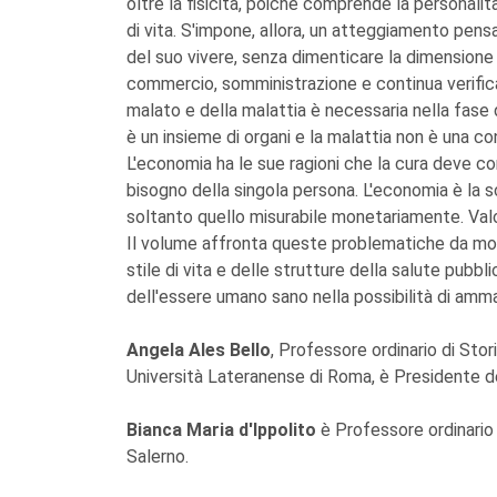
oltre la fisicità, poiché comprende la personalit
di vita. S'impone, allora, un atteggiamento pensat
del suo vivere, senza dimenticare la dimensione 
commercio, somministrazione e continua verifica
malato e della malattia è necessaria nella fase d
è un insieme di organi e la malattia non è una co
L'economia ha le sue ragioni che la cura deve c
bisogno della singola persona. L'economia è la s
soltanto quello misurabile monetariamente. Valore
Il volume affronta queste problematiche da moltep
stile di vita e delle strutture della salute pubbl
dell'essere umano sano nella possibilità di amma
Angela Ales Bello
, Professore ordinario di Sto
Università Lateranense di Roma, è Presidente d
Bianca Maria d'Ippolito
è Professore ordinario d
Salerno.