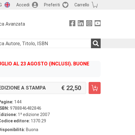
G
Accedi
Preferiti
Carrello
ca Avanzata
GLIO AL 23 AGOSTO (INCLUSI). BUONE
22,50
EDIZIONE A STAMPA
Pagine:
144
ISBN:
9788846482846
a
Edizione:
1
edizione 2007
Codice editore:
1370.29
Disponibilità:
Buona