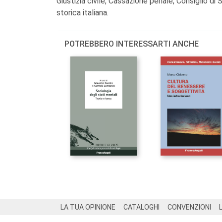
Giustizia civile, Cassazione penale, Consiglio di 
storica italiana.
POTREBBERO INTERESSARTI ANCHE
Footer
LA TUA OPINIONE
CATALOGHI
CONVENZIONI