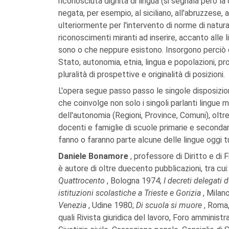
riconosciuta dignità di lingua (si segnala però la
negata, per esempio, al siciliano, all'abruzzese, a
ulteriormente per l'intervento di norme di natur
riconoscimenti miranti ad inserire, accanto alle 
sono o che neppure esistono. Insorgono perciò de
Stato, autonomia, etnia, lingua e popolazioni, prob
pluralità di prospettive e originalità di posizioni.
L'opera segue passo passo le singole disposizioni
che coinvolge non solo i singoli parlanti lingue 
dell'autonomia (Regioni, Province, Comuni), oltre a
docenti e famiglie di scuole primarie e secondarie
fanno o faranno parte alcune delle lingue oggi t
Daniele Bonamore
, professore di Diritto e di F
è autore di oltre duecento pubblicazioni, tra cui
Quattrocento
, Bologna 1974;
I decreti delegati 
istituzioni scolastiche a Trieste e Gorizia
, Milan
Venezia
, Udine 1980;
Di scuola si muore
, Roma
quali Rivista giuridica del lavoro, Foro amministr