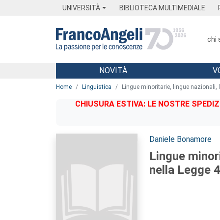
Menu
Main content
Footer
Menu
UNIVERSITÀ
BIBLIOTECA MULTIMEDIALE
chi
NOVITÀ
V
Main content
Home
Linguistica
Lingue minoritarie, lingue nazionali, 
CHIUSURA ESTIVA: LE NOSTRE SPEDIZ
Autori:
Daniele Bonamore
Lingue minorit
nella Legge 