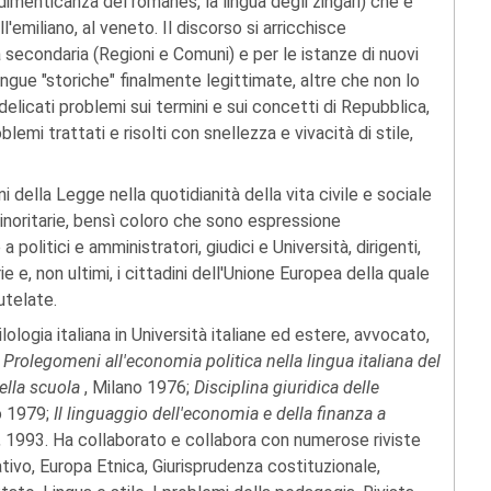
 dimenticanza del romanés, la lingua degli zingari) che è
ll'emiliano, al veneto. Il discorso si arricchisce
a secondaria (Regioni e Comuni) e per le istanze di nuovi
lingue "storiche" finalmente legittimate, altre che non lo
licati problemi sui termini e sui concetti di Repubblica,
lemi trattati e risolti con snellezza e vivacità di stile,
 della Legge nella quotidianità della vita civile e sociale
minoritarie, bensì coloro che sono espressione
 politici e amministratori, giudici e Università, dirigenti,
 e, non ultimi, i cittadini dell'Unione Europea della quale
utelate.
ilologia italiana in Università italiane ed estere, avvocato,
:
Prolegomeni all'economia politica nella lingua italiana del
della scuola
, Milano 1976;
Disciplina giuridica delle
o 1979;
Il linguaggio dell'economia e della finanza a
, 1993. Ha collaborato e collabora con numerose riviste
ativo, Europa Etnica, Giurisprudenza costituzionale,