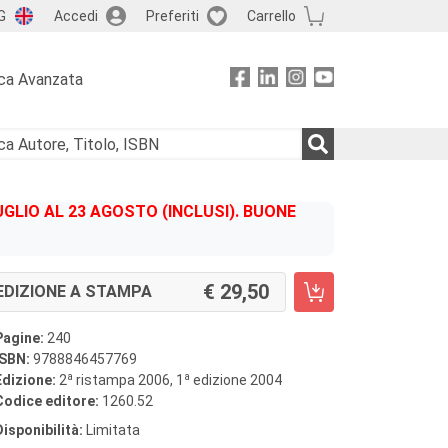
G
Accedi
Preferiti
Carrello
ca Avanzata
GLIO AL 23 AGOSTO (INCLUSI). BUONE
29,50
EDIZIONE A STAMPA
Pagine:
240
ISBN:
9788846457769
a
a
Edizione:
2
ristampa 2006, 1
edizione 2004
Codice editore:
1260.52
Disponibilità:
Limitata