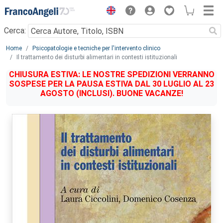
Menu
Cerca:
Main content
Home
Psicopatologie e tecniche per l'intervento clinico
Il trattamento dei disturbi alimentari in contesti istituzionali
CHIUSURA ESTIVA: LE NOSTRE SPEDIZIONI VERRANNO
SOSPESE PER LA PAUSA ESTIVA DAL 30 LUGLIO AL 23
AGOSTO (INCLUSI). BUONE VACANZE!